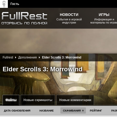
Гость
НОВОСТИ
ИГРЫ
События в игровой
Информация и
индустрии
материалы по игра
The Elder Scrolls, Fallout,
Bethesda Softworks - статьи,
новости, дополнения
Fullrest
Дополнения
Elder Scrolls 3: Morrowind
Elder Scrolls 3: Morrowind
Файлы
Новые скриншоты
Новые комментарии
ДАТА ОБНОВЛЕНИЯ
НАЗВАНИЕ
СКАЧИВАНИЯ
РЕЙТИНГ
РАЗ