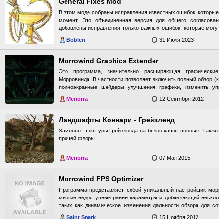
была значительно изменена, но оригинальный стиль сохранён
General Fixes Mod
что она вполне узнаваема. Эти изменения должны нормально 
В этом моде собраны исправления известных ошибок, которые
Для тех, кто знаком с редактором будет приятно узнать, что Be
момент. Это объединенная версия для общего согласова
некоторые "слоты одежд". Это Left Foot, Left Ankle, Left Knee, и
добавлены исправления только важных ошибок, которые могут
значит, что теперь вы можете одновременно надевать штан
квесты. Мелкие игровые улучшения не включены для исключен
совместимую с Better Bodies одежду. Мод полностью совмест
Boblen
31 Июля 2023
другими модами. GFM 5.4 также включает в себя: MFP 0.1, Add 
слотов одежды, т.е. доспехи, одетые поверх неё, не будут з
v1.0, Month Bugfix v2.0, Mournhold Travel Fix, Nymeria's Mage
Также альтернативные тела, не базирующиеся на Better
некоторые исправления из Unofficial Morrowind Patch v1.6.3 
Morrowind Graphics Extender
дополнительные расы, полностью будут совместимы с модом, есл
версии отдельно для Morrowind, Morrowind+Tribuna
занимают бодипарты левой ноги. В моде не затронуты м
Это программа, значительно расширяющая графически
Morrowind+Tribunal+Bloodmoon.
конфликтуют с Better Bodies, а сейчас имеется достато
Морровинда. В частности позволяет включить полный обзор (к
рекомендуем использовать прекрасный реплейсер мантий от Ca
полноэкранные шейдеры улучшения графики, изменить уп
специфические действия на различные клавиши, и многое дру
Menorra
12 Сентября 2012
установке и настройке ниже в "полезных ссылках". К прочтени
в силах своего железного коня, настоятельно рекомендуется в
Ландшафты Коннари - Грейзленд
Заменяет текстуры Грейзленда на более качественные. Также
прочей флоры.
Menorra
07 Мая 2015
Morrowind FPS Optimizer
Программа представляет собой уникальный настройщик мор
многие недоступные ранее параметры и добавляющий нескол
таких как динамическое изменения дальности обзора для с
детализации моделей игры.
Saint Spark
15 Ноября 2012