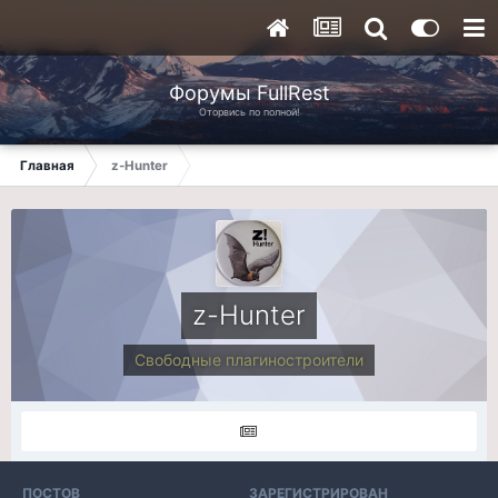
Форумы FullRest
Оторвись по полной!
Главная
z-Hunter
z-Hunter
Свободные плагиностроители
ПОСТОВ
ЗАРЕГИСТРИРОВАН