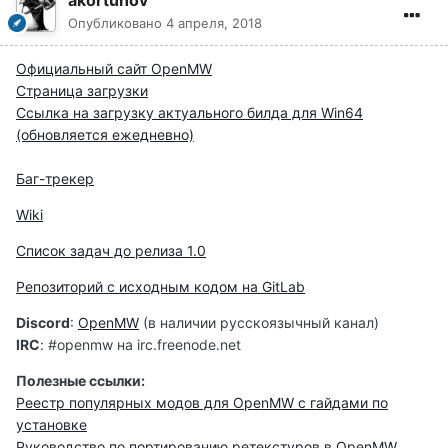
akortunov
Опубликовано
4 апреля, 2018
Официальный сайт OpenMW
Страница загрузки
Ссылка на загрузку актуального билда для Win64
(обновляется ежедневно)
Баг-трекер
Wiki
Список задач до релиза 1.0
Репозиторий с исходным кодом на GitLab
Discord
:
OpenMW
(в наличии русскоязычный канал)
IRC
:
#openmw на irc.freenode.net
Полезные ссылки:
Реестр популярных модов для OpenMW с гайдами по
установке
Руководство по портированию ретекстуров в OpenMW