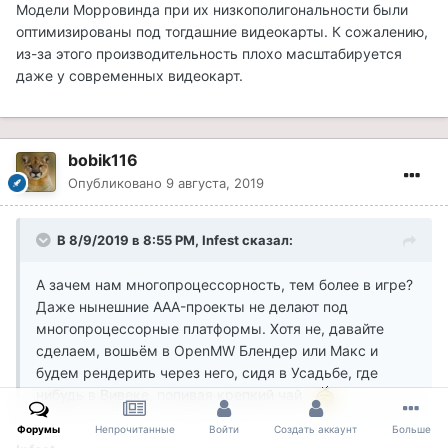
Модели Морровинда при их низкополигональности были
оптимизированы под тогдашние видеокарты. К сожалению,
из-за этого производительность плохо масштабируется
даже у современных видеокарт.
bobik116
Опубликовано
9 августа, 2019
В 8/9/2019 в 8:55 PM, Infest сказал:
А зачем нам многопроцессорность, тем более в игре?
Даже нынешние AAA-проекты не делают под
многопроцессорные платформы. Хотя не, давайте
сделаем, вошьём в OpenMW Блендер или Макс и
будем рендерить через него, сидя в Усадьбе, где
нибудь в Вивеке, попивая крепкий чай
Форумы
Непрочитанные
Войти
Создать аккаунт
Больше