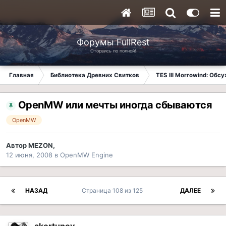
Форумы FullRest
Оторвись по полной!
Главная
Библиотека Древних Свитков
TES III Morrowind: Обс
OpenMW или мечты иногда сбываются
OpenMW
Автор
MEZON
,
12 июня, 2008
в
OpenMW Engine
НАЗАД
Страница 108 из 125
ДАЛЕЕ