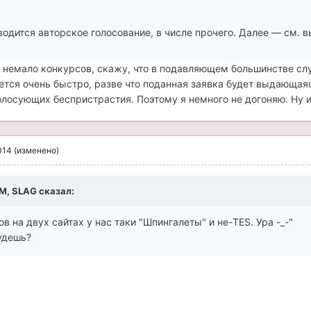
водится авторское голосование, в числе прочего. Далее — см. 
 немало конкурсов, скажу, что в подавляющем большинстве сл
ется очень быстро, разве что поданная заявка будет выдающаяс
олосующих беспристрастия. Поэтому я немного не догоняю. Ну и
014
(изменено)
AM, SLAG сказал:
ов на двух сайтах у нас таки "Шпингалеты" и не-TES. Ура -_-"
удешь?