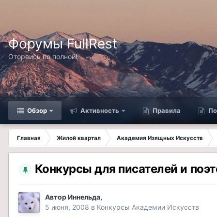
Форумы FullRest
Оторвись по полной!
Обзор
Активность
Правила
По
Главная
Жилой квартал
Академия Изящных Искусств
Конкурсы для писателей и поэт
Автор
Иннельда
,
5 июня, 2008
в
Конкурсы Академии Искусств