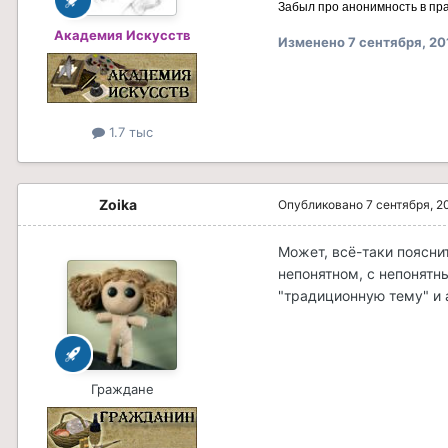
Забыл про анонимность в пра
Академия Искусств
Изменено
7 сентября, 20
1.7 тыс
Zoika
Опубликовано
7 сентября, 2
Может, всё-таки пояснит
непонятном, с непонятн
"традиционную тему" и 
Граждане