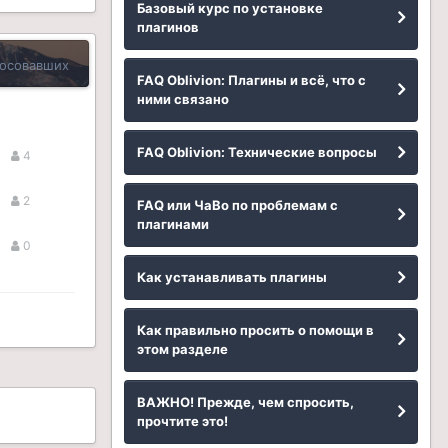
Базовый курс по установке
плагинов
осовавших
FAQ Oblivion: Плагины и всё, что с
ними связано
FAQ Oblivion: Технические вопросы
4
2
FAQ или ЧаВо по проблемам с
плагинами
0
Как устанавливать плагины
Как правильно просить о помощи в
этом разделе
ВАЖНО! Прежде, чем спросить,
прочтите это!