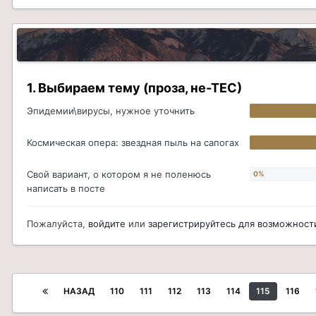
1. Выбираем тему (проза, не-ТЕС)
Эпидемии\вирусы, нужное уточнить
Космическая опера: звездная пыль на сапогах
Свой вариант, о котором я не поленюсь
написать в посте
Пожалуйста,
войдите
или
зарегистрируйтесь
для возможности
НАЗАД
110
111
112
113
114
115
116