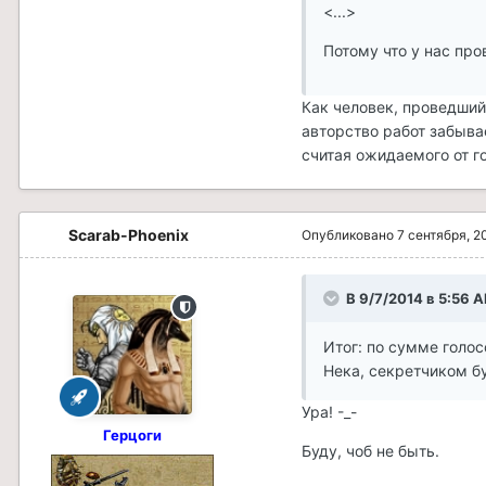
<...>
Потому что у нас про
Как человек, проведший
авторство работ забыва
считая ожидаемого от г
Scarab-Phoenix
Опубликовано
7 сентября, 2
В 9/7/2014 в 5:56 
Итог: по сумме голос
Нека, секретчиком б
Ура! -_-
Герцоги
Буду, чоб не быть.