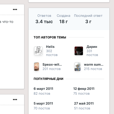
Ответов
Создана
Последний ответ
3.4 тыс
18 г
3 г
в что-то
ТОП АВТОРОВ ТЕМЫ
Helis
Дарин
302
331
постов
постов
Speax-with-the-Storm
warm summer rain
201 постов
215 постов
ПОПУЛЯРНЫЕ ДНИ
6 март 2011
12 февр 2011
82 постов
75 постов
5 март 2011
27 май 2011
70 постов
51 постов