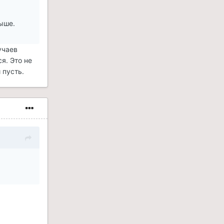
выше.
учаев
я. Это не
 пусть.