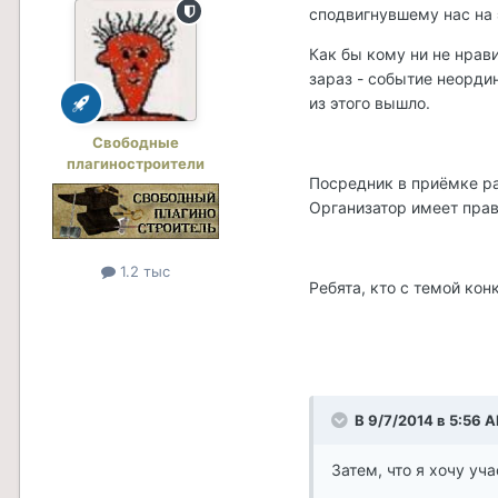
сподвигнувшему нас на 
Как бы кому ни не нрав
зараз - событие неордин
из этого вышло.
Свободные
плагиностроители
Посредник в приёмке раб
Организатор имеет прав
1.2 тыс
Ребята, кто с темой ко
В 9/7/2014 в 5:56 
Затем, что я хочу уч