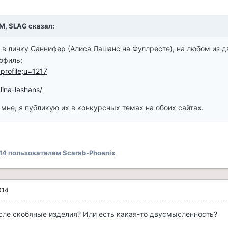
AM, SLAG сказал:
 в личку Саннифер (Алиса Лашанс на Фуллресте), на любом из д
офиль:
=profile;u=1217
alina-lashans/
мне, я публикую их в конкурсных темах на обоих сайтах.
14
пользователем Scarab-Phoenix
014
сле скобяные изделия? Или есть какая-то двусмысленность?