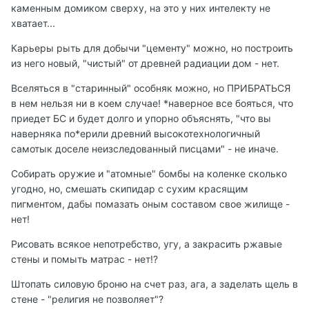
каменным домиком сверху, на это у них интелекту не
хватает...
Карьеры рыть для добычи "цементу" можно, но построить
из него новый, "чистый" от древней радиации дом - нет.
Вселяться в "старинный" особняк можно, но ПРИБРАТЬСЯ
в нем нельзя ни в коем случае! *наверное все бояться, что
приедет БС и будет долго и упорно объяснять, "что вы
наверняка по*ерили древний высокотехнологичный
самотык доселе неизследованный писцами" - не иначе.
Собирать оружие и "атомные" бомбы на коленке сколько
угодно, но, смешать скипидар с сухим красящим
пигментом, дабы помазать оным составом свое жилище -
нет!
Рисовать всякое непотребство, угу, а закрасить ржавые
стены и помыть матрас - нет!?
Штопать силовую броню на счет раз, ага, а заделать щель в
стене - "религия не позволяет"?