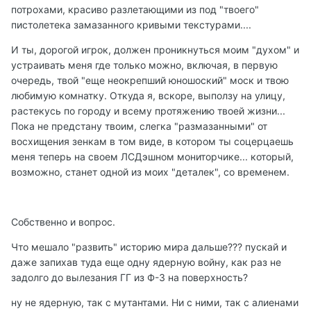
потрохами, красиво разлетающими из под "твоего"
пистолетека замазанного кривыми текстурами....
И ты, дорогой игрок, должен проникнуться моим "духом" и
устраивать меня где только можно, включая, в первую
очередь, твой "еще неокрепший юношоский" моск и твою
любимую комнатку. Откуда я, вскоре, выползу на улицу,
растекусь по городу и всему протяжению твоей жизни...
Пока не предстану твоим, слегка "размазанными" от
восхищения зенкам в том виде, в котором ты соцерцаешь
меня теперь на своем ЛСДэшном мониторчике... который,
возможно, станет одной из моих "деталек", со временем.
Собственно и вопрос.
Что мешало "развить" историю мира дальше??? пускай и
даже запихав туда еще одну ядерную войну, как раз не
задолго до вылезания ГГ из Ф-3 на поверхность?
ну не ядерную, так с мутантами. Ни с ними, так с алиенами