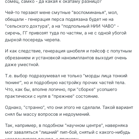
сомец, самко - да какая к окатаму разницо?
Чей-то терзают мене смутные "воспоминанья", мол,
обещали - генерация перса подвязана будет не на
"сельского дохтура", а на "подпольный НИИ ЧАВО" -
сиречь, ГГ привозят туда по частям, а не с одной убогой
дыркой посередь черепа.
И как следствие, генерация шнобеля и пэйсоф с попутным
обрезанием и установкой наноимплантов выходит очень
даже уместной.
Т.е. выбор подразумевал не только "морды лица тонкий
тюнинг", но и подробную настройку прочих частей тела.
Что, как бы, вполне логично, при "сборке" усопшего
практически с нуля в "прежнее" состояние.
Однако, "странно", что они этого не сделали. Такой вариант
снял бы массу вопросов и недоумений.
Так, например, в подобном "научном центре", наверняка
мог заваляться "лишний" пип-бой, снятый с какого-нибудь
незадачливого донара, к примеру.