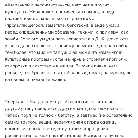
её мрачной и пессимистичной, чего нет в других
культурах. Жива даже генетическая память, в виде
инстинктивного панического страха крыс
(проявляющегося, заметьте, бегством), в виде ужаса
перед определёнными образами, такими, к примеру, как
зомби. Если это умудрилось записаться в ДНК, даже хотя
угроза давно прошла, то почему не может ядерная война,
тем более, что мир не так уж с её момента изменился?
Культурные программисты и мирные строители погибли,
отморозки и сквоттеры выжили. Выжили иначе, чем
раньше, в заброшенных и отобранных домах; на чужом, не
на своём, а чужое не жалко.
Ядерная война дала мощный эволюционный толчок
другому типу поведения, другим методам выживания.
Теперь труп не толчок к бегству, а завтрак (не обязательно
самим трупом, вещи), нерегулярная стирка одежды -
продление срока носки, отсутствие отвращения -
расширение возможностей питания. Выжили не лучшие