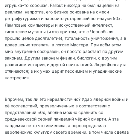
игрушка-то хорошая. Fallout никогда не был нацелен на
реализм, напротив, его физика основана на смеси
ретрофутуризма и нарочито устаревшей поп-науки 50х.
Ламповые компьютеры и искусственный интеллект,
гигантские мутанты (и это при том, что с Чернобыля
прошло целое десятилетие), тотальность уничтожения, а в
довершение телепаты в логове Мастера. При всём этом
мир внутренне сообразен, он просто работает по другим
законам. Другим законам физики, биологии, с другим
развитием истории, и другой психологией. Люди Фоллаута
отличаются; в их умах царит пессимизм и упаднические
настроения.
Впрочем, так ли это нереалистично? Удар ядерной войны и
её последствий, преувеличенных в соответствии с
представлений 50х, вполне можно сравнить со
средневековой серией пандемий чёрной смерти. А эта
пандемия не то что изменила, а переопределила
европейскую культуру своего времени, в том числе сделав