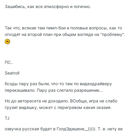
Зашибись, как все атмосферно и логично.
Так что, всякие там пимп-бои и половые вопросы, как то
отходят на второй план при общем взгляде на "проблему".
ПС..
Seatroll
бсоды пару раз были, что-то там по видеодрайверу
перекашивало. Пару раз слетало разрешение...
Но до авторесета не доходило. ВОобще, игра не слабо
грузит видяшку, может с перегревом какая оказия.
TJ
озвучка русская будет в ГолдЭдишене__))))). Т. е. нету ее