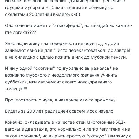
Но меня все больше веселит "дизайнерское" решение с
грудами мусора и НПСами спящими в обнимку со
скелетами 200летней выдержки)))
Оно конечно может и "атмосферно", но забадай их камар -
где логика????
Явно люди живут на поверхности не один год и дома
занимают явно не для "чисто перекантоваться" до завтрЫ,
а на очивидно с целью пожить в них до глубокой пенсии.
И ни у одной "скотины" *фигурально выражаясь* не
возникло глубокого и неодолимого желания учинить
субботник, или капремонт своего ново-древенего
жилища!!!!
Про, построить с нуля, я наверное как-то промолчу.
Видать за 200 лет радиацией совсем моск изъело.
Конечно, складывать в качестве стен многотонные ЖД-
вагоны в два этажа, это нормально и легко *египтяне и не
такое ворочали*, но вырыть простую "уютную" землянку с