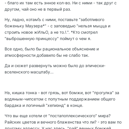
- благо их там есть энное кол-во. Ни с ними - так друг с
другом, чай оно не в первый раз.
Ну, ладно, котамЪ с ними, поставьте "заботливого
боженьку Маузера*" - с заповедью "нельзя мыцца и
строить новое жИльО, а не то.!.". *Кто смотрел
"выброшенную принцессу" поймут о чем я.
Все одно, было бы рациональное объяснение и
атмосферности добавило бы не слабо так.
Да и сюжет развернуть можно было до эпически-
вселенского масштабу...
Нэ, кишка тонка - вот грязь, вот бомжи, вот "прогулка" за
водяным-чипсетом с попутным поддержанием общего
бардака и логичный "хепиэнд" в конце.
Что вы еще хотели от "постапоплексического" мира?
Райских цветов и вечного блаженства что ли? - это вам по
другому адрессу. У нас здесь, "рай" вечных бомжей,