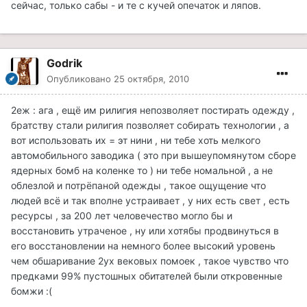
сейчас, только сабы - и те с кучей опечаток и ляпов.
Godrik
Опубликовано
25 октября, 2010
2еж : ага , ещё им рилигия непозволяет постирать одежду ,
братству стали рилигия позволяет собирать технологии , а
вот использовать их = эт нини , ни тебе хоть мелкого
автомобильного заводика ( это при вышеупомянутом сборе
ядерных бомб на коленке то ) ни тебе номальной , а не
облезлой и потрёпаной одежды , такое ощущение что
людей всё и так вполне устраивает , у них есть свет , есть
ресурсы , за 200 лет человечество могло бы и
восстановить утраченое , ну или хотябы продвинуться в
его восстановлении на немного более высокий уровень
чем обшаривание 2ух вековых помоек , такое чувство что
предками 99% пустошных обитателей были откровенные
бомжи :(