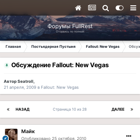
Форумы FullRest
Оторвись по полной!
Главная
Постъядерная Пустыня
Fallout: New Vegas
Обсуж
Обсуждение Fallout: New Vegas
Автор
Seatroll
,
21 апреля, 2009
в
Fallout: New Vegas
НАЗАД
Страница 10 из 28
ДАЛЕЕ
Майк
Опубликовано
25 октября, 2010