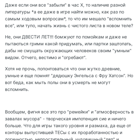
Даже если они все "забыли" в час Х, то наличие разной
литературы *а ее даже в игре найти можно, как раз по
самым ходовым вопросам*, то что им мешало "вспомнить
все", или тупо, начать жизнь с чистого листа в новом теле?
Не, они ДВЕСТИ ЛЕТ!!! бомжуют по помойкам и даже не
пытаються гримм какой придумать, или партки заштопать,
дабы не смущать окружающих человеков своим "умным"
видом. Отчего, вестимо и "огребают".
Хотя не прочь, попонтоваться что они жутко древние,
умные и еще помнят "дядюшку Энгельса с Фру Хатсон". Но
вот беда, как мыть полы они в усмерть не могут
вспомнить.
Вообщем, фигня все это про "ремейки" и "атмосферность в
завалах мусора" - творческая импотенция сие и ничего
больше. Что для игры такого уровня и размаха, да еще от
конторы выпустившей ТЕСы с их проработанностью и
логичностью, непростительный, чудовищный "ляп" и