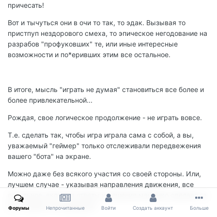
причесать!
Вот и тычуться они в очи то так, то эдак. Вызывая то
пристпуп нездорового смеха, то эпическое негодование на
разрабов "профуковших" те, или иные интересные
возможности и по*еривших этим все остальное.
В итоге, мысль "играть не думая" становиться все более и
более привлекательной...
Рождая, свое логическое продолжение - не играть вовсе.
Т.е. сделать так, чтобы игра играла сама с собой, а вы,
уважаемый "геймер" только отслеживали передвежения
вашего "бота" на экране.
Можно даже без всякого участия со своей стороны. Или,
лучшем случае - указывая направления движения, все
остальное, включая ответы и решения машинко сделает за
вас. Удобно, не правдали?
Форумы
Непрочитанные
Войти
Создать аккаунт
Больше