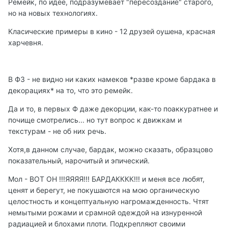
Ремейк, по идее, подразумевает "пересоздание" старого,
но на новых технологиях.
Класические примеры в кино - 12 друзей оушена, красная
харчевня.
В Ф3 - не видно ни каких намеков *разве кроме бардака в
декорациях* на то, что это ремейк.
Да и то, в первых Ф даже декорции, как-то поаккуратнее и
почище смотрелись... но тут вопрос к движкам и
текстурам - не об них речь.
Хотя,в данном случае, бардак, можно сказать, образцово
показательный, нарочитый и эпический.
Мол - ВОТ ОН !!!ЯЯЯЯ!!! БАРДАКККК!!! и меня все любят,
ценят и берегут, не покушаются на мою органическую
целостность и концептуальную нагромажденность. Чтят
немытыми рожами и срамной одеждой на изнуренной
радиацией и блохами плоти. Подкрепляют своими