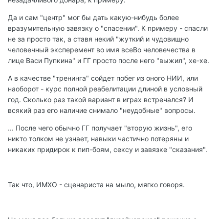
Да и сам "центр" мог бы дать какую-нибудь более
вразумительную завязку о "спасении". К примеру - спасли
не за просто так, а ставя некий "жуткий и чудовищно
человечный эксперемент во имя всеВо человечества в
лице Васи Пупкина" и ГГ просто после него "выжил", хе-хе.
А в качестве "тренинга" сойдет побег из оного НИИ, или
наоборот - курс полной реабелитации длиной в условный
год. Сколько раз такой вариант в играх встречался? И
всякий раз его наличие снимало "неудобные" вопросы.
... После чего обычно ГГ получает "вторую жизнь", его
никто толком не узнает, навыки частично потеряны и
никаких придирок к пип-боям, сексу и завязке "сказания".
Так что, ИМХО - сценариста на мыло, мягко говоря.