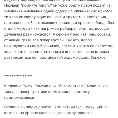
Незнаек *помните такого? он тоже брал на себя подвиг не
умывания и ношения одной одежды*, клинических идиотов
*в упор игнорирующих ваш пол и крутость снаряжения,
прокаженных *не жалающих лечицца и прочего сброда без
отца и матери - как например рейдеры, они, так, вообще
делением размножаются. А свиней у нас нет( они, собаки,
от нашей грязи все попередохли. Так что, добро
пожалувать в нашу больничку, вот вам коечка со скелетом,
зеленка для личного поюзанию и энергетическая клызма -
развлекайтесь ее простановкой окружающим. Успехов.
***************
К слову о Гулях. Квызир с их "безсмертием", мало ли как
там днк повернуло, или время, как по хитрому
притормозилось.
Странно выглядит другое - 200 летний гуль "секущий" в
компах, на уровне начинающего компуторщика.