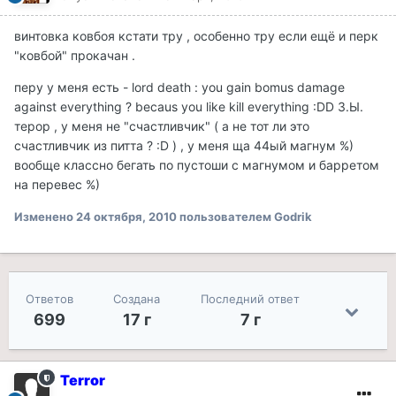
винтовка ковбоя кстати тру , особенно тру если ещё и перк
"ковбой" прокачан .
перу у меня есть - lord death : you gain bomus damage
against everything ? becaus you like kill everything :DD З.Ы.
терор , у меня не "счастливчик" ( а не тот ли это
счастливчик из питта ? :D ) , у меня ща 44ый магнум %)
вообще классно бегать по пустоши с магнумом и барретом
на перевес %)
Изменено
24 октября, 2010
пользователем Godrik
Ответов
Создана
Последний ответ
699
17 г
7 г
Terror