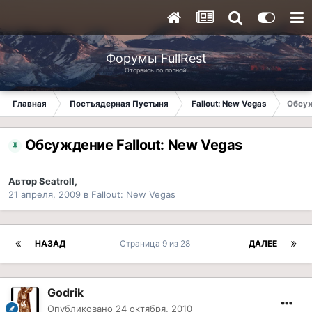
Форумы FullRest
Оторвись по полной!
Главная
Постъядерная Пустыня
Fallout: New Vegas
Обсуж
Обсуждение Fallout: New Vegas
Автор
Seatroll
,
21 апреля, 2009
в
Fallout: New Vegas
НАЗАД
Страница 9 из 28
ДАЛЕЕ
Godrik
Опубликовано
24 октября, 2010