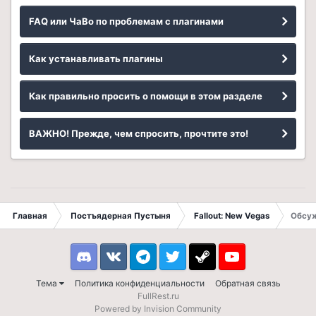
FAQ или ЧаВо по проблемам с плагинами
Как устанавливать плагины
Как правильно просить о помощи в этом разделе
ВАЖНО! Прежде, чем спросить, прочтите это!
Главная
Постъядерная Пустыня
Fallout: New Vegas
Обсуж
Discord
VK
Telegram
Twitter
Steam
Youtube
Тема
Политика конфиденциальности
Обратная связь
FullRest.ru
Powered by Invision Community