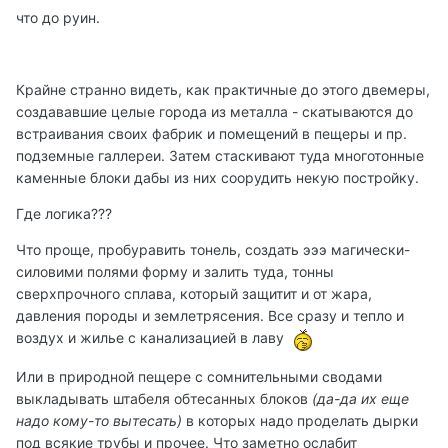
что до руин.
Крайне странно видеть, как практичные до этого двемеры,
создававшие целые города из металла - скатываются до
встраивания своих фабрик и помещений в пещеры и пр.
подземные галлереи. Затем стаскивают туда многотонные
каменные блоки дабы из них соорудить некую постройку.
Где логика???
Что проще, пробуравить тонель, создать эээ магически-
силовими полями форму и залить туда, тонны
сверхпрочного сплава, который защитит и от жара,
давления породы и землетрясения. Все сразу и тепло и
воздух и жилье с канализацией в лаву
Или в природной пещере с сомнительными сводами
выкладывать штабеля обтесанных блоков
(да-да их еще
надо кому-то вытесать)
в которых надо проделать дырки
под всякие трубы и прочее. Что заметно ослабит