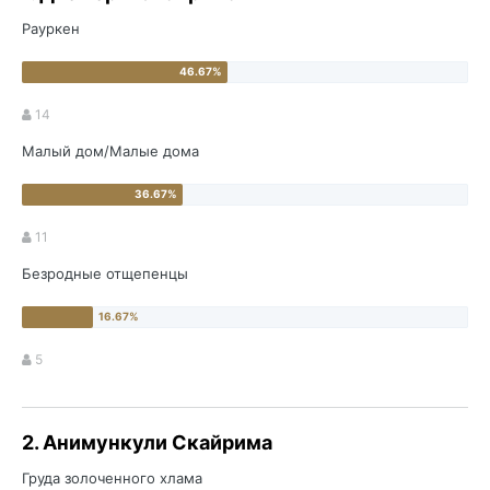
Рауркен
14
Малый дом/Малые дома
11
Безродные отщепенцы
5
2. Анимункули Скайрима
Груда золоченного хлама