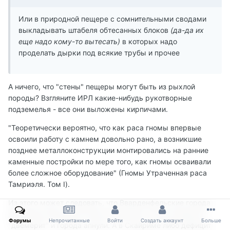
Или в природной пещере с сомнительными сводами
выкладывать штабеля обтесанных блоков
(да-да их
еще надо кому-то вытесать)
в которых надо
проделать дырки под всякие трубы и прочее
А ничего, что "стены" пещеры могут быть из рыхлой
породы? Взгляните ИРЛ какие-нибудь рукотворные
подземелья - все они выложены кирпичами.
"Теоретически вероятно, что как раса гномы впервые
освоили работу с камнем довольно рано, а возникшие
позднее металлоконструкции монтировались на ранние
каменные постройки по мере того, как гномы осваивали
более сложное оборудование" (Гномы Утраченная раса
Тамриэля. Том I).
Из этого может следовать, что Вварденфельские города
двемеров изначально были каменные, потом изобрели
Форумы
Непрочитанные
Войти
Создать аккаунт
Больше
"двемерит" и города апнули. А в Скайриме либо дефицит