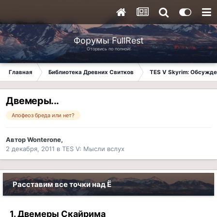
Форумы FullRest
Оторвись по полной!
Главная
Библиотека Древних Свитков
TES V Skyrim: Обсужде
Двемеры...
Апофеоз бреда или нет?
Автор
Wonterone
,
2 декабря, 2011
в
TES V: Мысли вслух
Расставим все точки над Ё
1. Двемеры Скайрима