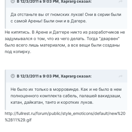
В 12/3/2011 в 9:03 PM, Xaprarg сказал:
Да отстаньте вы от гномских луков! Они в серии были
с самой Арены! Были они и в Дагере.
Не кипятись. В Арене и Даггере никто из разработчиков не
задумывался о том, что из чего делать. Тогда "дварвен"
было всего лишь материалом, а все вещи были созданы
под копирку.
В 12/3/2011 в 9:03 PM, Xaprarg сказал:
Не было их только в морровинде. Как и не было в нем
полноценного комплекта сабель, палашей вакидзаши,
катан, дайкатан, танто и коротких луков.
http://fullrest.ru/forum/public/style_emoticons/default/new%20
%2811%29.gif