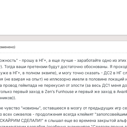
изменено)
жность" - прошу в НГ+, а еще лучше - заработайте одно из эти
). Тогда ваши претензии будут достаточно обоснованы. Я проход
уже в НГ+, в полном эквипе), и могу точно сказать - ДС2 в НГ 
я (не взирая на опыт) не иллюзорно имели в половине локаций 
ва провод геймпада не перекусил от злости (за весь ДС1 меня до
только первый заход в Zen's Funhouse и первый же заход в Ана
чников)).
е чувство "новизны", оставшееся в мозгу от предыдущих игр се
ю всех сиквелов - продолжения всегда клеймят "запопсовейшим
"СКАЙРИМ СДЕЛАЛИ!" я слышал еще во времена закрытой альфы
 комментарии разрабов (особенно знаменитое "Сделали проще 