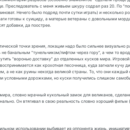
още. Преследователь с меня живьем шкуру содрал раз 20. По "по
виноват. Нечего было подряд почти сутки играть) и несколько р
фаги готовы к суициду, а матерые ветераны с довольными мор
ят добавки, да поострее.
етической точки зрения, локации надо было сильнее визуально 
ь не банальным "тунельчиком/лифтом через гору", а чем то вро
утить "воронью доставку" до отдаленных кусков мира. Игровой
 воспринимается как крохотная песочница, куда загнали кучу д
, а не как руины некогда великой страны. То, что они каждый
или условными дорожками, но куски получились слишком самоб
 мира, словно мрачный кукольный замок для великанов, сдела
нально. Он втягивал в свою реальность словно хороший фильм 
вильном использовании выбивает из оппонента жизнь, инициативу