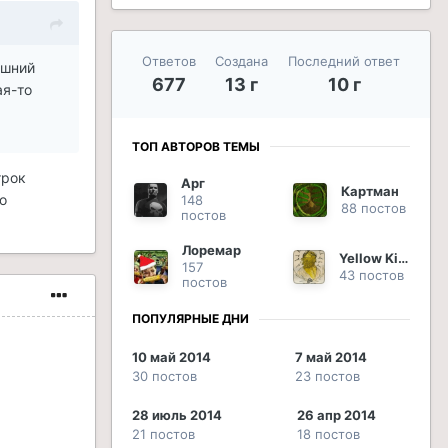
Ответов
Создана
Последний ответ
ешний
677
13 г
10 г
ая-то
ТОП АВТОРОВ ТЕМЫ
грок
Арг
Картман
о
148
88 постов
постов
Лоремар
Yellow King
157
43 постов
постов
ПОПУЛЯРНЫЕ ДНИ
10 май 2014
7 май 2014
30 постов
23 постов
28 июль 2014
26 апр 2014
21 постов
18 постов