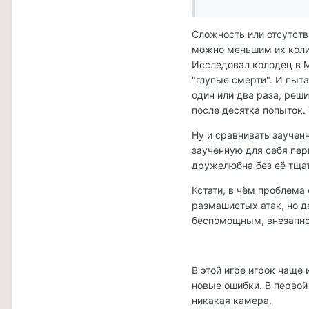
Сложность или отсутстви
можно меньшим их колич
Исследовал колодец в М
"глупые смерти". И пыт
один или два раза, реш
после десятка попыток. 
Ну и сравнивать заучен
заученную для себя пер
дружелюбна без её тщат
Кстати, в чём проблема
размашистых атак, но д
беспомощным, внезапно
В этой игре игрок чаще
новые ошибки. В первой
никакая камера.