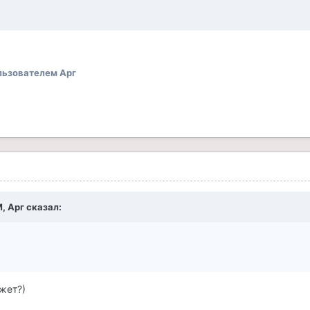
ьзователем Арг
M, Арг сказал:
жет?)