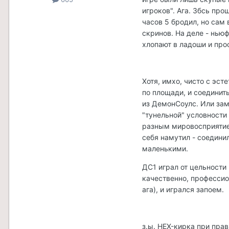
игроков". Ага. Збсь пр
часов 5 бродил, но сам 
скринов. На деле - нью
хлопают в ладоши и прос
Хотя, имхо, чисто с эст
по площади, и соединит
из ДемонСоулс. Или зам
"тунельной" условности
разным мировосприятием
себя намутил - соедин
маленькими.
ДС1 играл от цельности
качественно, профессио
ага), и игрался запоем.
з.ы. HEX-кирка при пра