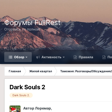
Форумы FullRest
Оторвись по полной!
Обзор
Активность
Правила
По
Главная
Жилой квартал
Таможня: Разговоры/Обсуждения/
Dark Souls 2
Dark Souls 2.
Автор
Лоремар
,