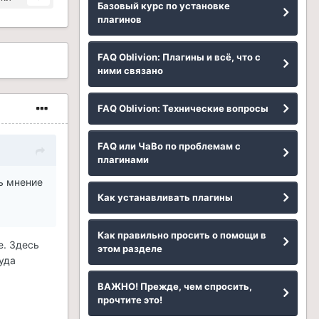
Базовый курс по установке
плагинов
FAQ Oblivion: Плагины и всё, что с
ними связано
FAQ Oblivion: Технические вопросы
FAQ или ЧаВо по проблемам с
плагинами
ть мнение
Как устанавливать плагины
Как правильно просить о помощи в
е. Здесь
этом разделе
куда
ВАЖНО! Прежде, чем спросить,
прочтите это!