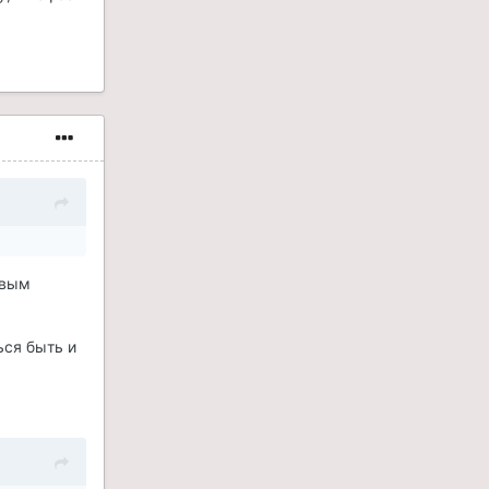
овым
ься быть и