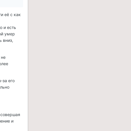
и её с как
о и есть
ой умер
ь вниз,
 не
олее
-за его
ольно
и совершая
ление и