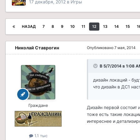
17 декабря, 2012
в
Игры
НАЗАД
7
8
9
10
11
12
13
14
15
1
Николай Ставрогин
Опубликовано
7 мая, 2014
В 5/7/2014 в 1:08 
дизайн локаций - буд
что дизайн в ДС1 нас
Граждане
Дизайн первой состоит 
тоже есть такие локации
интереснее и детализир
1.1 тыс