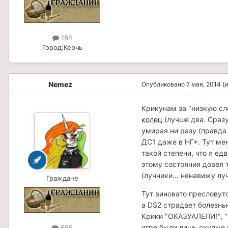
184
Город:
Керчь
Nemez
Опубликовано
7 мая, 2014
(
Крикунам за "низкую сло
колец
(лучше два. Сразу
умирая ни разу (правда 
ДС1 даже в НГ+. Тут мен
такой степени, что я ед
этому состояния довел 
(лучники... ненавижу лу
Граждане
Тут виновато пресловуто
а DS2 страдает болезнь
Крики "ОКАЗУАЛЕЛИ!", 
игре были лишь скупые
665