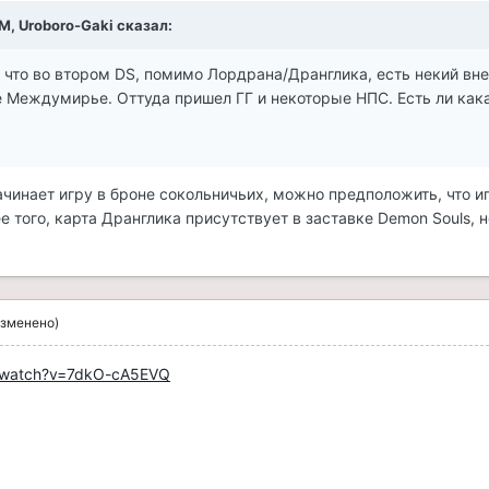
AM, Uroboro-Gaki сказал:
, что во втором DS, помимо Лордрана/Дранглика, есть некий вн
е Междумирье. Оттуда пришел ГГ и некоторые НПС. Есть ли как
ачинает игру в броне сокольничьих, можно предположить, что и
е того, карта Дранглика присутствует в заставке Demon Souls, н
изменено)
m/watch?v=7dkO-cA5EVQ