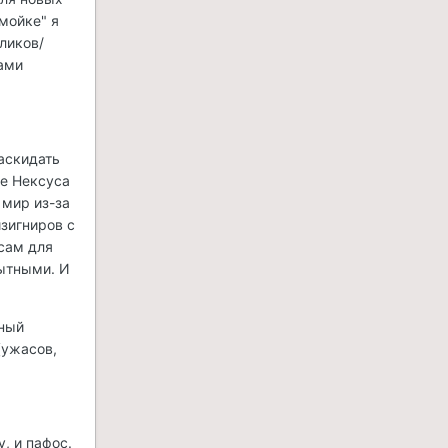
мойке" я
оликов/
дами
раскидать
де Нексуса
 мир из-за
изигниров с
 сам для
ытными. И
нный
(ужасов,
, и пафос.