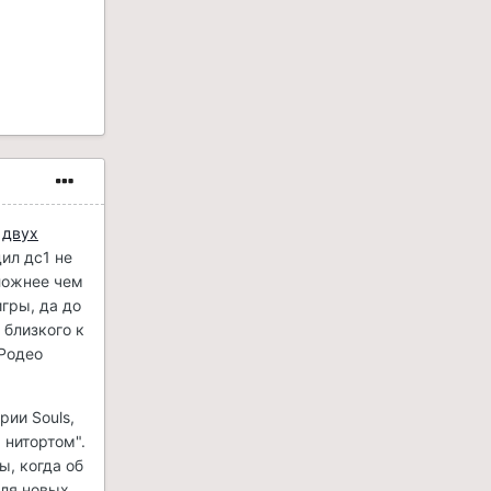
х
двух
ил дс1 не
сложнее чем
игры, да до
 близкого к
лРодео
рии Souls,
 нитортом".
, когда об
для новых