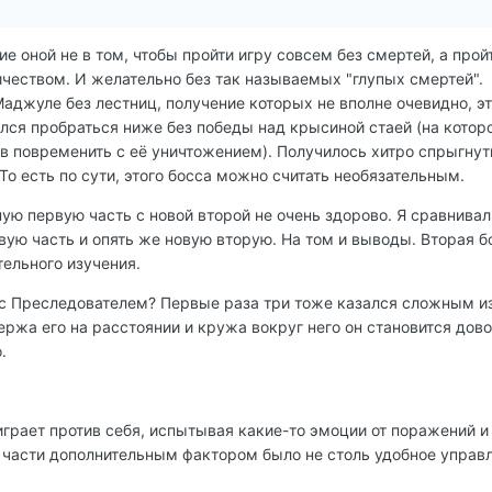
е оной не в том, чтобы пройти игру совсем без смертей, а пройт
еством. И желательно без так называемых "глупых смертей".
аджуле без лестниц, получение которых не вполне очевидно, эт
ался пробраться ниже без победы над крысиной стаей (на котор
ив повременить с её уничтожением). Получилось хитро спрыгнут
То есть по сути, этого босса можно считать необязательным.
ную первую часть с новой второй не очень здорово. Я сравнивал
вую часть и опять же новую вторую. На том и выводы. Вторая б
ельного изучения.
 с Преследователем? Первые раза три тоже казался сложным из
ержа его на расстоянии и кружа вокруг него он становится дов
.
 играет против себя, испытывая какие-то эмоции от поражений 
 части дополнительным фактором было не столь удобное управ