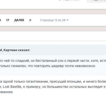
6
17
ДАЛЕЕ
Страница 12 из 28
AM, Картман сказал:
то чей-то сладкий, но бесталанный сон о первой части. хотя, ес
только гениален, что повторить шедевр почти невозможно
из одной только гигантомании, присущей японцам, и ничего боле
, Lost Bastille, к примеру, но большинство остальных выглядит 
ованнее.