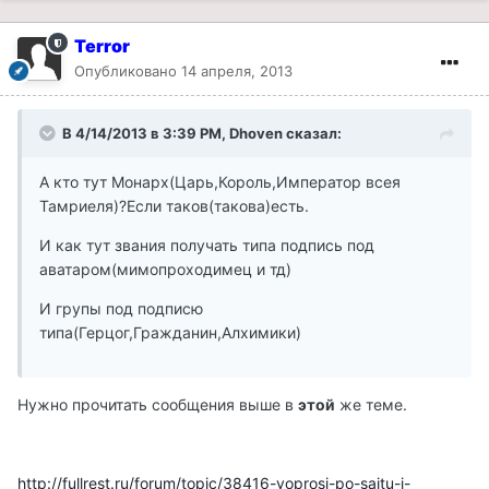
Terror
Опубликовано
14 апреля, 2013
В 4/14/2013 в 3:39 PM, Dhoven сказал:
А кто тут Монарх(Царь,Король,Император всея
Тамриеля)?Если таков(такова)есть.
И как тут звания получать типа подпись под
аватаром(мимопроходимец и тд)
И групы под подписю
типа(Герцог,Гражданин,Алхимики)
Нужно прочитать сообщения выше в
этой
же теме.
http://fullrest.ru/forum/topic/38416-voprosi-po-saitu-i-