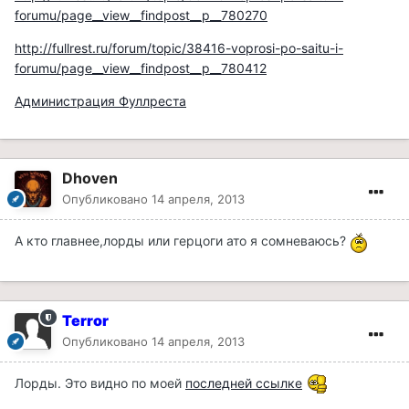
forumu/page__view__findpost__p__780270
http://fullrest.ru/forum/topic/38416-voprosi-po-saitu-i-
forumu/page__view__findpost__p__780412
Администрация Фуллреста
Dhoven
Опубликовано
14 апреля, 2013
А кто главнее,лорды или герцоги ато я сомневаюсь?
Terror
Опубликовано
14 апреля, 2013
Лорды. Это видно по моей
последней ссылке