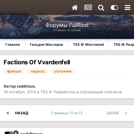
Форумы FullRest
Оторвись по полной!
Главная
Гильдия Мастеров
TES III: Morrowind
TES III: Ра
Factions Of Vvardenfell
фракции
хардкор
улучшение
Автор
raddimus
,
18 октября, 2014
в
TES III: Разработка и публикация плагинов
НАЗАД
Страница 12 из 12
ДАЛЕЕ