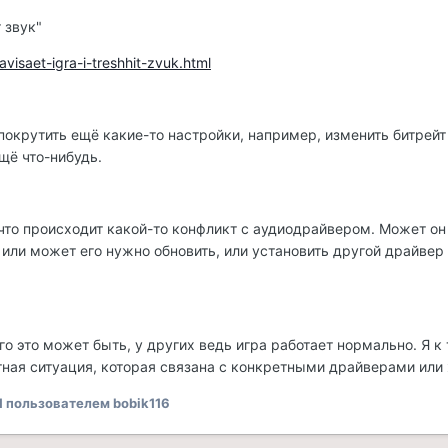
 звук"
avisaet-igra-i-treshhit-zvuk.html
окрутить ещё какие-то настройки, например, изменить битрейт
щё что-нибудь.
что происходит какой-то конфликт с аудиодрайвером. Может он
 или может его нужно обновить, или установить другой драйвер 
го это может быть, у других ведь игра работает нормально. Я к 
тная ситуация, которая связана с конкретными драйверами или
1
пользователем bobik116