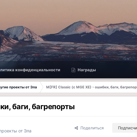
литика конфиденциальности
Награды
другие проекты от Эла
M[FR] Classic (с MGE XE) - ошибки, баги, багрепо
бки, баги, багрепорты
Поделиться
Подписч
 проекты от Эла