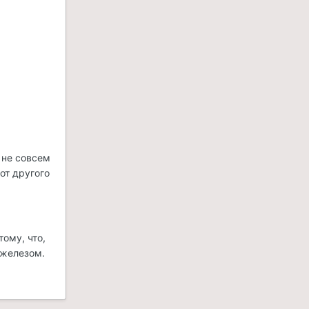
 не совсем
от другого
тому, что,
 железом.