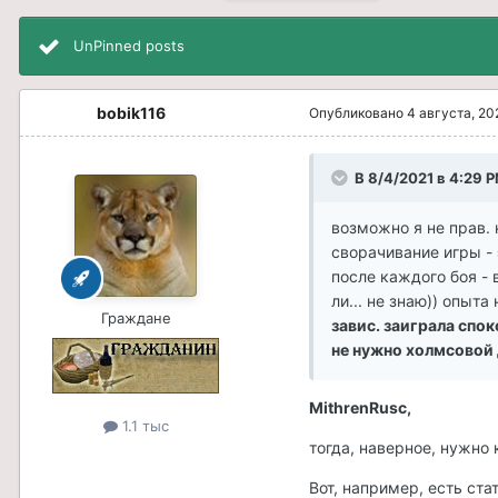
UnPinned posts
bobik116
Опубликовано
4 августа, 20
В 8/4/2021 в 4:29 
возможно я не прав.
сворачивание игры - 
после каждого боя - в
ли... не знаю)) опыта
Граждане
завис. заиграла спок
не нужно холмсовой 
MithrenRusc,
1.1 тыс
тогда, наверное, нужно 
Вот, например, есть ста