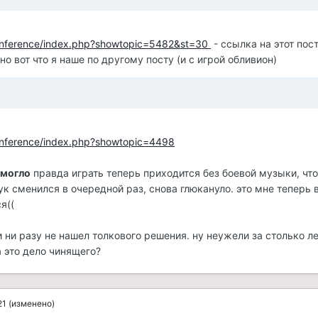
/conference/index.php?showtopic=5482&st=30
- ссылка на этот пос
 но вот что я наше по другому посту (и с игрой обливион)
/conference/index.php?showtopic=4498
омогло
правда играть теперь приходится без боевой музыки, что
ук сменился в очередной раз, снова глюкануло. это мне теперь
ся((
 и ни разу не нашел толкового решения. ну неужели за столько ле
а это дело чинящего?
21
(изменено)