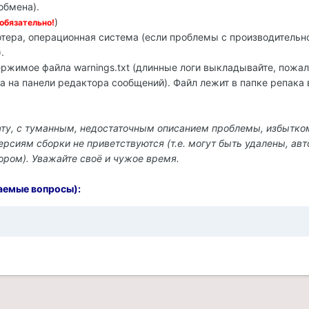
обмена).
)
обязательно!
тера, операционная система (если проблемы с производительн
.
держимое файла warnings.txt (длинные логи выкладывайте, пожал
за на панели редактора сообщений). Файл лежит в папке репака 
ату, с туманным, недостаточным описанием проблемы, избытко
сиям сборки не приветствуются (т.е. могут быть удалены, авт
ром). Уважайте своё и чужое время.
аемые вопросы):