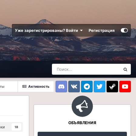
Уже зарегистрированы? Войти
Регистрация
рты
Активность
Discord
VK
Telegram
Twitter
Steam
Youtub
ОБЪЯВЛЕНИЯ
ики
18