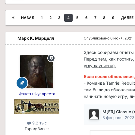
НАЗАД
1
2
3
4
5
6
7
8
9
ДАЛЕЕ
Марк К. Марцелл
Опубликовано
6 июня, 2021
Здесь собираем отчёты 
Перед тем, как постить
углу лаунчера).
Если после обновления д
- Команда Tamriel Rebui
там были до обновления,
Фанаты Фуллреста
начинать новую игру, ли
9.2 тыс
Город:
Вивек