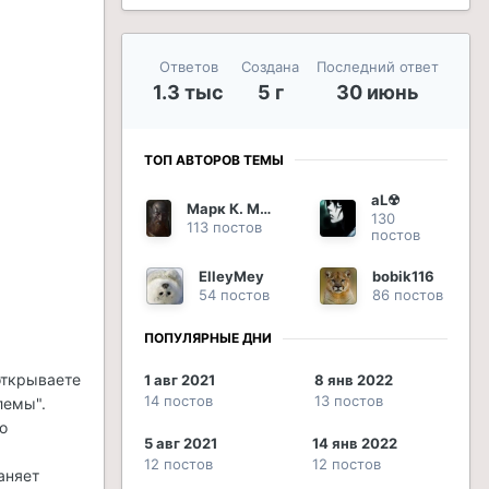
Ответов
Создана
Последний ответ
1.3 тыс
5 г
30 июнь
ТОП АВТОРОВ ТЕМЫ
aL☢
Марк К. Марцелл
130
113 постов
постов
ElleyMey
bobik116
54 постов
86 постов
ПОПУЛЯРНЫЕ ДНИ
открываете
1 авг 2021
8 янв 2022
14 постов
13 постов
лемы".
о
5 авг 2021
14 янв 2022
12 постов
12 постов
аняет