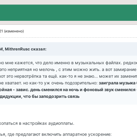
21
(изменено)
PM, MithrenRusc сказал:
 но мне кажется, что дело именно в музыкальных файлах. редко
это неприятная но мелочь , с этим можно жить. а вот замирание
от это нервотрёпка та ещё. как-то я не знаю... может их замени
 не хватает. но как-то уж очень подозрительно:
заиграла музыка 
ойная - завис. день сменился на ночь и фоновый звук сменился -
дидукции, что бы заподозрить связь
копаться в настройках аудиоплаты.
тья, где предлагают включить аппаратное ускорение: