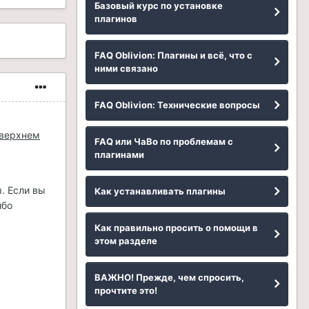
Базовый курс по установке
плагинов
FAQ Oblivion: Плагины и всё, что с
ними связано
FAQ Oblivion: Технические вопросы
 верхнем
FAQ или ЧаВо по проблемам с
плагинами
. Если вы
Как устанавливать плагины
ибо
Как правильно просить о помощи в
этом разделе
ВАЖНО! Прежде, чем спросить,
прочтите это!