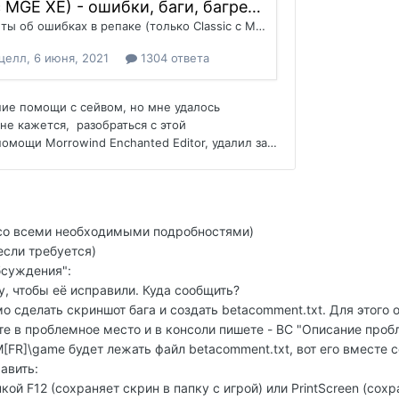
со всеми необходимыми подробностями)
если требуется)
бсуждения":
у, чтобы её исправили. Куда сообщить?
о сделать скриншот бага и создать betacomment.txt. Для этого 
е в проблемное место и в консоли пишете - BC "Описание проб
M[FR]\game будет лежать файл betacomment.txt, вот его вместе с
авить:
ой F12 (сохраняет скрин в папку с игрой) или PrintScreen (сохр