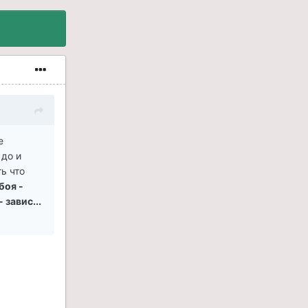
е
 до и
ть что
боя -
 завис...