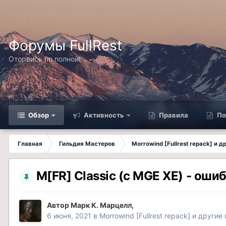
Форумы FullRest
Оторвись по полной!
Обзор
Активность
Правила
По
Главная
Гильдия Мастеров
Morrowind [Fullrest repack] и 
M[FR] Classic (с MGE XE) - оши
Автор
Марк К. Марцелл
,
6 июня, 2021
в
Morrowind [Fullrest repack] и другие