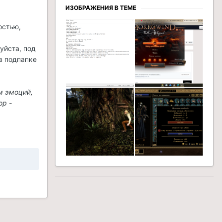
ИЗОБРАЖЕНИЯ В ТЕМЕ
остью,
уйста, под
в подпапке
м эмоций,
ор -