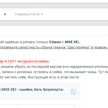
Страница 4 из 53
об ошибках в репаке (только
Classic
с
MGE XE
).
, проверьте целостность сборки (значок "Шестерёнка" в правом
о 4.1.07+ не грузятся сейвы.
lt решила убрать из последней версии все недоделанные регионы
 записи о регионах остались в сейве, что вызывает краш. Тут л
бо чистить сейв. Инструкция есть в этом посте: