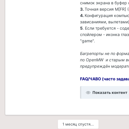
снимок экрана в буфер 
3.
Точная версия M[FR] (
4.
Конфигурация компью
зависаниями, вылетами)
5
. Если требуется - со
спойлером - иконка гла
"game".
Багрепорты не по форм
по OpenMW и старым вер
предупреждён модерато
FAQ/ЧАВО (часто задав
Показать контент
1 месяц спустя...