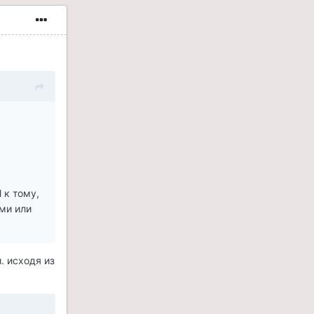
 к тому,
ами или
. исходя из