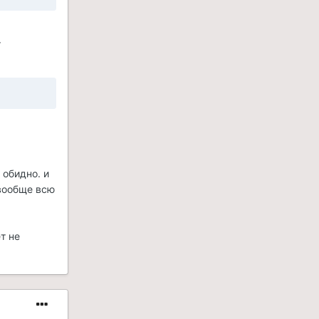
т
 обидно. и
 вообще всю
т не