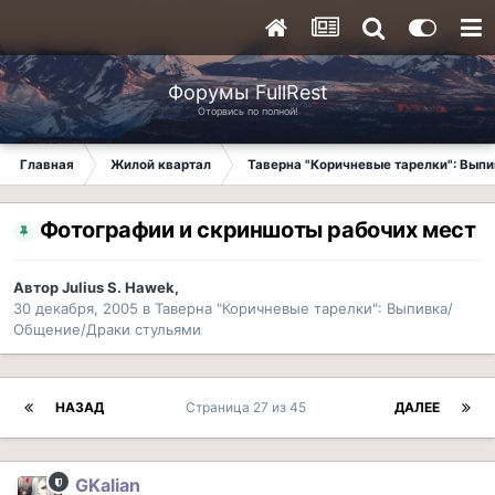
Форумы FullRest
Оторвись по полной!
Главная
Жилой квартал
Таверна "Коричневые тарелки": Вып
Фотографии и скриншоты рабочих мест
Автор
Julius S. Hawek
,
30 декабря, 2005
в
Таверна "Коричневые тарелки": Выпивка/
Общение/Драки стульями
НАЗАД
Страница 27 из 45
ДАЛЕЕ
GKalian