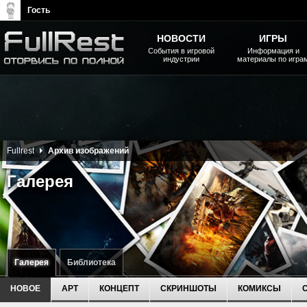
Гость
НОВОСТИ
ИГРЫ
События в игровой
Информация и
индустрии
материалы по игра
The Elder Scrolls, Fallout,
Bethesda Softworks - статьи,
новости, дополнения
Fullrest
Архив изображений
Галерея
Галерея
Библиотека
НОВОЕ
АРТ
КОНЦЕПТ
СКРИНШОТЫ
КОМИКСЫ