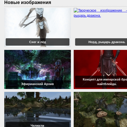
Новые изображения
Снег и лёд
Норд, рыцарь дракона.
Концепт для имперской бр
Эфирианский Архив
найтблейда.
Челюсти