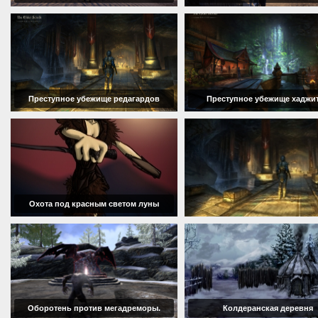
Преступное убежище редагардов
Преступное убежище хаджи
Охота под красным светом луны
Оборотень против мегадреморы.
Колдеранская деревня