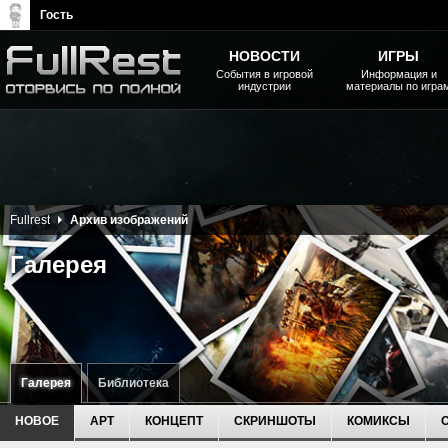
Гость
НОВОСТИ
ИГРЫ
События в игровой
Информация и
индустрии
материалы по игра
The Elder Scrolls, Fallout,
Bethesda Softworks - статьи,
новости, дополнения
Fullrest
Архив изображений
Галерея
Галерея
Библиотека
НОВОЕ
АРТ
КОНЦЕПТ
СКРИНШОТЫ
КОМИКСЫ