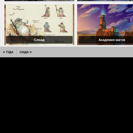
Слоад
Академия магов
ТУДА
СЮДА