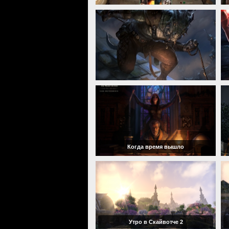
Когда время вышло
Утро в Скайвотче 2