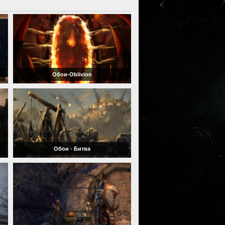
Обои-Oblivion
Обои - Битва