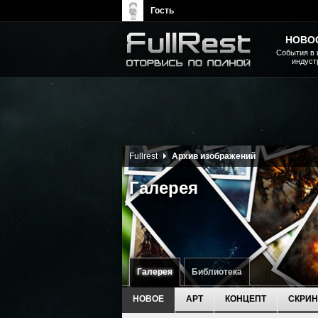
Гость
НОВО
События в 
индуст
The Elder Scrolls, Fallout,
Bethesda Softworks - статьи,
новости, дополнения
Fullrest
Архив изображений
Галерея
Галерея
Библиотека
НОВОЕ
АРТ
КОНЦЕПТ
СКРИ