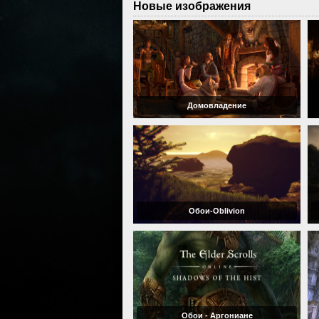
Новые изображения
Домовладение
Обои-Oblivion
Обои - Аргониане