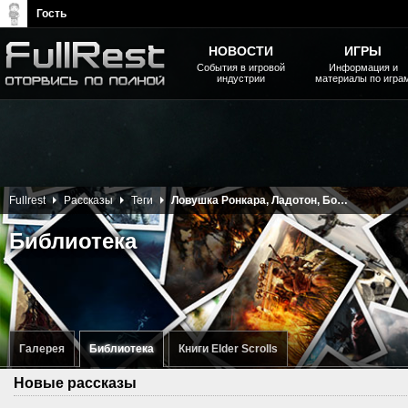
Гость
НОВОСТИ
ИГРЫ
События в игровой
Информация и
индустрии
материалы по игра
The Elder Scrolls, Fallout,
Bethesda Softworks - статьи,
новости, дополнения
Fullrest
Рассказы
Теги
Ловушка Ронкара, Ладотон, Борис Гласман, Ladoton, Oblivion, TES
Библиотека
Галерея
Библиотека
Книги Elder Scrolls
Новые рассказы