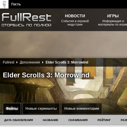
Гость
НОВОСТИ
ИГРЫ
События в игровой
Информация и
индустрии
материалы по игра
The Elder Scrolls, Fallout,
Bethesda Softworks - статьи,
новости, дополнения
Fullrest
Дополнения
Elder Scrolls 3: Morrowind
Elder Scrolls 3: Morrowind
Файлы
Новые скриншоты
Новые комментарии
ДАТА ОБНОВЛЕНИЯ
НАЗВАНИЕ
СКАЧИВАНИЯ
РЕЙТИНГ
РАЗ