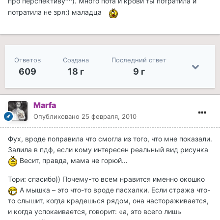
про перспективу^^). Много пота и крови ты потратила и
потратила не зря:) маладца
Ответов
Создана
Последний ответ
609
18 г
9 г
Marfa
Опубликовано
25 февраля, 2010
Фух, вроде поправила что смогла из того, что мне показали.
Залила в пдф, если кому интересен реальный вид рисунка
Весит, правда, мама не горюй…
Тори: спасибо)) Почему-то всем нравится именно окошко
А мышка – это что-то вроде пасхалки. Если стража что-
то слышит, когда крадешься рядом, она настораживается,
и когда успокаивается, говорит: «а, это всего лишь