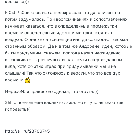
крыса…»)))
Fr0st Ph0en!x: сначала подозревала что да, списан, но
потом задумалась. При воспоминаниях и сопоставлениях,
начинает казаться, что в определенные промежутки
времени определенные идеи прямо таки носятся в
воздухе. Отдельные концепции иногда совпадают весьма
странным образом. Да и в том же Андоране, идеи, которые
были придуманы, скажем, полгода назад неожиданно
выскакивают в различных играх почти в первозданном
виде, хотя об этих играх при придумывании мы и не
слышали! Так что склоняюсь к версии, что это все дух
времени
ИерихоN: и правильно сделал, что отругал))
ЗЫ: с плечом еще какая-то лажа. Но я тупо не знаю как
исправить((
http://slil.ru/28706745