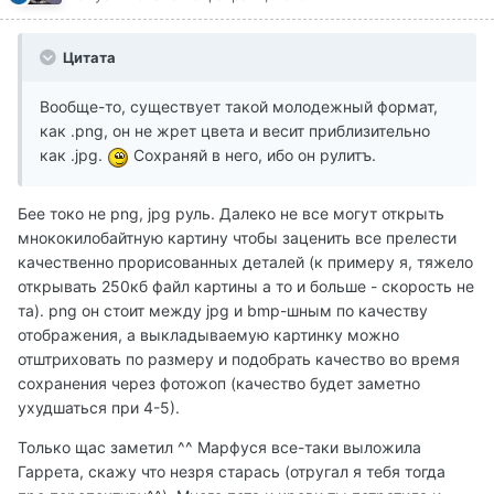
Цитата
Вообще-то, существует такой молодежный формат,
как .png, он не жрет цвета и весит приблизительно
как .jpg.
Сохраняй в него, ибо он рулитъ.
Бее токо не png, jpg руль. Далеко не все могут открыть
мнококилобайтную картину чтобы заценить все прелести
качественно прорисованных деталей (к примеру я, тяжело
открывать 250кб файл картины а то и больше - скорость не
та). png он стоит между jpg и bmp-шным по качеству
отображения, а выкладываемую картинку можно
отштриховать по размеру и подобрать качество во время
сохранения через фотожоп (качество будет заметно
ухудшаться при 4-5).
Только щас заметил ^^ Марфуся все-таки выложила
Гаррета, скажу что незря старась (отругал я тебя тогда