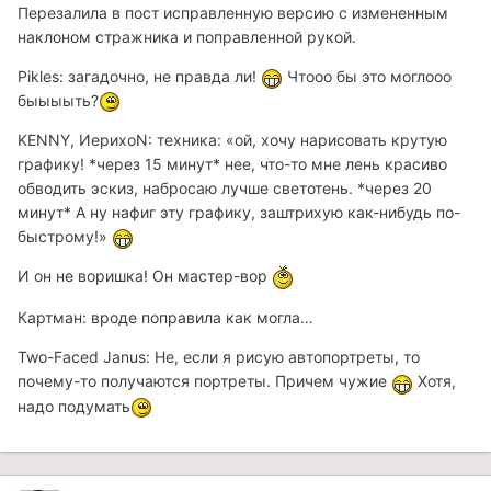
Перезалила в пост исправленную версию с измененным
наклоном стражника и поправленной рукой.
Pikles: загадочно, не правда ли!
Чтооо бы это моглооо
быыыыть?
KENNY, ИерихоN: техника: «ой, хочу нарисовать крутую
графику! *через 15 минут* нее, что-то мне лень красиво
обводить эскиз, набросаю лучше светотень. *через 20
минут* А ну нафиг эту графику, заштрихую как-нибудь по-
быстрому!»
И он не воришка! Он мастер-вор
Картман: вроде поправила как могла…
Two-Faced Janus: Не, если я рисую автопортреты, то
почему-то получаются портреты. Причем чужие
Хотя,
надо подумать