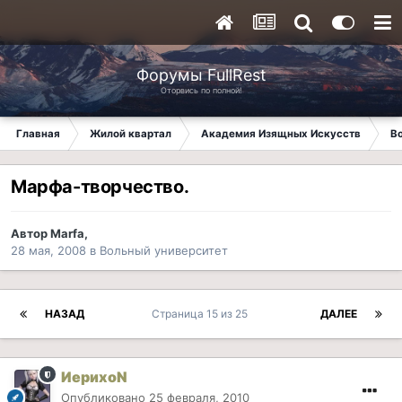
Форумы FullRest
Оторвись по полной!
Главная
Жилой квартал
Академия Изящных Искусств
В
Марфа-творчество.
Автор
Marfa
,
28 мая, 2008
в
Вольный университет
НАЗАД
Страница 15 из 25
ДАЛЕЕ
ИерихоN
Опубликовано
25 февраля, 2010