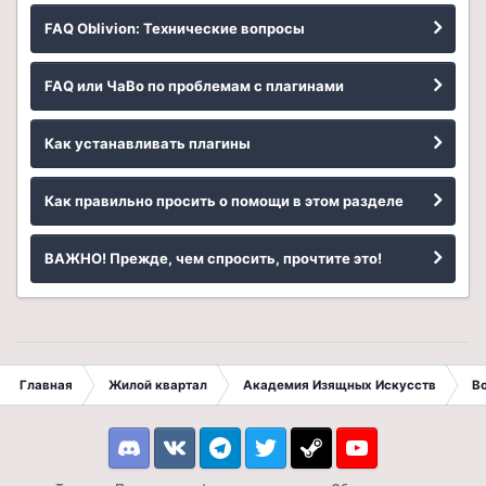
FAQ Oblivion: Технические вопросы
FAQ или ЧаВо по проблемам с плагинами
Как устанавливать плагины
Как правильно просить о помощи в этом разделе
ВАЖНО! Прежде, чем спросить, прочтите это!
Главная
Жилой квартал
Академия Изящных Искусств
В
Discord
VK
Telegram
Twitter
Steam
Youtube