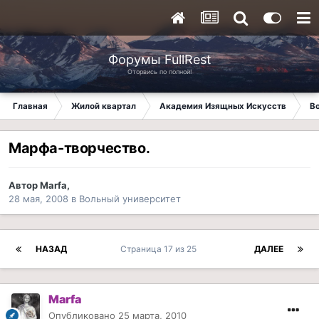
Форумы FullRest
Оторвись по полной!
Главная
Жилой квартал
Академия Изящных Искусств
В
Марфа-творчество.
Автор
Marfa
,
28 мая, 2008
в
Вольный университет
НАЗАД
Страница 17 из 25
ДАЛЕЕ
Marfa
Опубликовано
25 марта, 2010