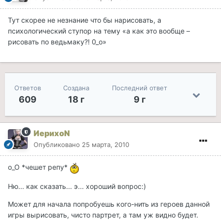
Тут скорее не незнание что бы нарисовать, а
психологический ступор на тему «а как это вообще –
рисовать по ведьмаку?! 0_о»
Ответов
Создана
Последний ответ
609
18 г
9 г
ИерихоN
Опубликовано
25 марта, 2010
о_О *чешет репу*
Ню... как сказать... э... хороший вопрос:)
Может для начала попробуешь кого-нить из героев данной
игры вырисовать, чисто партрет, а там уж видно будет.