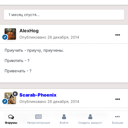
1 месяц спустя...
AlexHog
Опубликовано
26 декабря, 2014
Приучить - приучу, приучены.
Приютить - ?
Привечать - ?
Scarab-Phoenix
Опубликовано
26 декабря, 2014
Всегда было интересно - зачем эти лингвистические
извращения?
Форумы
Непрочитанные
Войти
Создать аккаунт
Больше