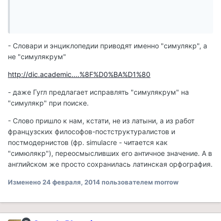
- Словари и энциклопедии приводят именно "симулякр", а
не "симулякрум"
http://dic.academic....%8F%D0%BA%D1%80
- даже Гугл предлагает исправлять "симулякрум" на
"симулякр" при поиске.
- Слово пришло к нам, кстати, не из латыни, а из работ
французских философов-постструктуралистов и
постмодернистов (фр. simulacre - читается как
"симюлякр"), переосмысливших его античное значение. А в
английском же просто сохранилась латинская орфография.
Изменено
24 февраля, 2014
пользователем morrow