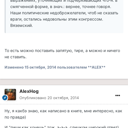
выражениях, уточняющих и подчеркивающих что-н. в
смягченной форме, в знач.: вернее, точнее говоря.
Наши политические недоброжелатели, чтоб не сказать
враги, остались недовольны этим конгрессом.
Вяземский.
То есть можно поставить запятую, тире, а можно и ничего
не ставить.
Изменено
15 октября, 2014
пользователем **ALEX**
AlexHog
Опубликовано
20 октября, 2014
Ну, я какбэ знаю, как написано в книге, мне интересно, как
по правде)
И "пиши как хочешь" тож, э-э-э, слишком широкий ответ)