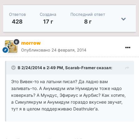
Ответов
Создана
Последний ответ
428
17 г
8 г
morrow
Опубликовано
24 февраля, 2014
В 2/24/2014 в 2:49 PM, Scarab-Framer сказал:
Это Вивек-то на латыни писал? Да ладно вам
заливать-то. А Анумидум или Нумидиум тоже надо
коверкать? А Мундус, Эфириус и Аурбис? Как хотите,
а Симулякрум и Анумидум гораздо вкуснее звучат,
тут я в целом поддерживаю Deathruler'а.