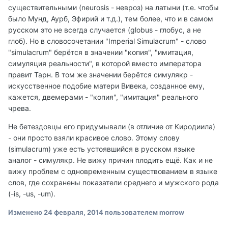
существительными (neurosis - невроз) на латыни (т.е. чтобы
было Мунд, Аурб, Эфирий и т.д.), тем более, что и в самом
русском это не всегда случается (globus - глобус, а не
глоб). Но в словосочетании "Imperial Simulacrum" - слово
"simulacrum" берётся в значении "копия", "имитация,
симуляция реальности", в которой вместо императора
правит Тарн. В том же значении берётся симулякр -
искусственное подобие матери Вивека, созданное ему,
кажется, двемерами - "копия", "имитация" реального
чрева.
Не бетездовцы его придумывали (в отличие от Киродиила)
- они просто взяли красивое слово. Этому слову
(simulacrum) уже есть устоявшийся в русском языке
аналог - симулякр. Не вижу причин плодить ещё. Как и не
вижу проблем с одновременным существованием в языке
слов, где сохранены показатели среднего и мужского рода
(-is, -us, -um).
Изменено
24 февраля, 2014
пользователем morrow