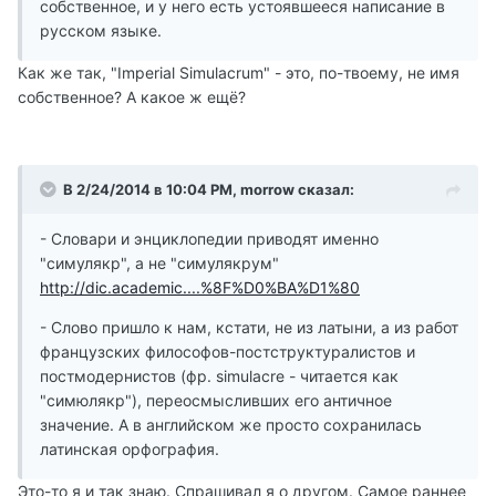
собственное, и у него есть устоявшееся написание в
русском языке.
Как же так, "Imperial Simulacrum" - это, по-твоему, не имя
собственное? А какое ж ещё?
В 2/24/2014 в 10:04 PM, morrow сказал:
- Словари и энциклопедии приводят именно
"симулякр", а не "симулякрум"
http://dic.academic....%8F%D0%BA%D1%80
- Слово пришло к нам, кстати, не из латыни, а из работ
французских философов-постструктуралистов и
постмодернистов (фр. simulacre - читается как
"симюлякр"), переосмысливших его античное
значение. А в английском же просто сохранилась
латинская орфография.
Это-то я и так знаю. Спрашивал я о другом. Самое раннее