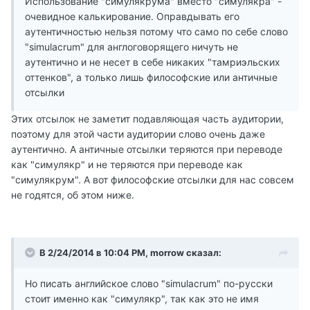
Использование "симулякрума" вместо "симулякра" -
очевидное калькирование. Оправдывать его
аутентичностью нельзя потому что само по себе слово
"simulacrum" для англоговорящего ничуть не
аутентично и не несет в себе никаких "тамриэльских
оттенков", а только лишь философские или античные
отсылки
Этих отсылок не заметит подавляющая часть аудитории,
поэтому для этой части аудитории слово очень даже
аутентично. А античные отсылки теряются при переводе
как "симулякр" и не теряются при переводе как
"симулякрум". А вот философские отсылки для нас совсем
не годятся, об этом ниже.
В 2/24/2014 в 10:04 PM, morrow сказал:
Но писать английское слово "simulacrum" по-русски
стоит именно как "симулякр", так как это не имя