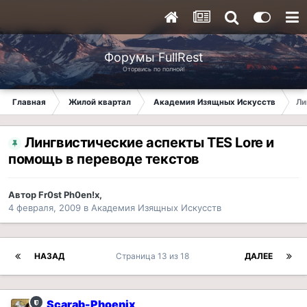
Форумы FullRest
Оторвись по полной!
Главная
Жилой квартал
Академия Изящных Искусств
Ли
Лингвистические аспекты TES Lore и
помощь в переводе текстов
Автор
Fr0st Ph0en!x
,
4 февраля, 2009
в
Академия Изящных Искусств
НАЗАД
Страница 13 из 18
ДАЛЕЕ
Scarab-Phoenix