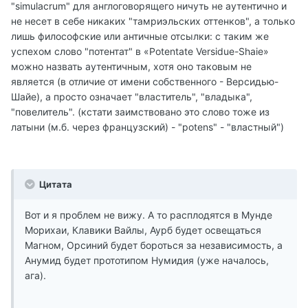
"simulacrum" для англоговорящего ничуть не аутентично и
не несет в себе никаких "тамриэльских оттенков", а только
лишь философские или античные отсылки: с таким же
успехом слово "потентат" в «Potentate Versidue-Shaie»
можно назвать аутентичным, хотя оно таковым не
является (в отличие от имени собственного - Версидью-
Шайе), а просто означает "властитель", "владыка",
"повелитель". (кстати заимствовано это слово тоже из
латыни (м.б. через французский) - "potens" - "властный")
Цитата
Вот и я проблем не вижу. А то расплодятся в Мунде
Морихаи, Клавики Вайлы, Аурб будет освещаться
Магном, Орсиний будет бороться за независимость, а
Анумид будет прототипом Нумидия (уже началось,
ага).