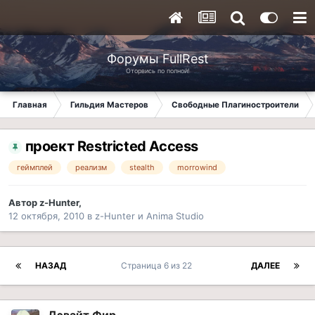
Форумы FullRest
Оторвись по полной!
Главная
Гильдия Мастеров
Свободные Плагиностроители
проект Restricted Access
геймплей
реализм
stealth
morrowind
Автор
z-Hunter
,
12 октября, 2010
в
z-Hunter и Anima Studio
НАЗАД
Страница 6 из 22
ДАЛЕЕ