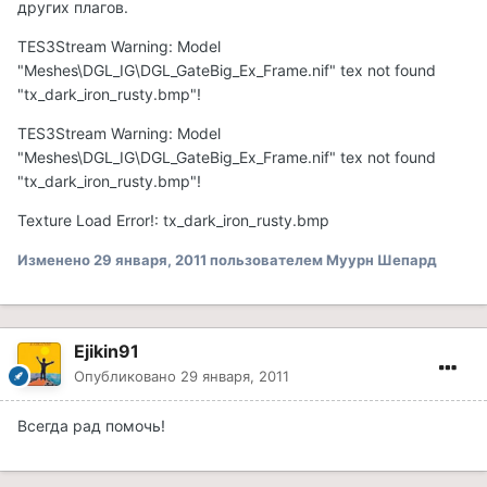
других плагов.
TES3Stream Warning: Model
"Meshes\DGL_IG\DGL_GateBig_Ex_Frame.nif" tex not found
"tx_dark_iron_rusty.bmp"!
TES3Stream Warning: Model
"Meshes\DGL_IG\DGL_GateBig_Ex_Frame.nif" tex not found
"tx_dark_iron_rusty.bmp"!
Texture Load Error!: tx_dark_iron_rusty.bmp
Изменено
29 января, 2011
пользователем Муурн Шепард
Ejikin91
Опубликовано
29 января, 2011
Всегда рад помочь!