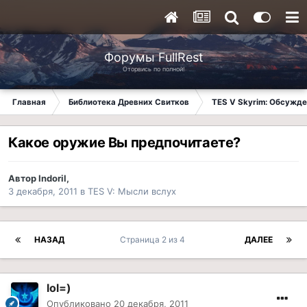
Форумы FullRest
Оторвись по полной!
Главная
Библиотека Древних Свитков
TES V Skyrim: Обсужде
Какое оружие Вы предпочитаете?
Автор
Indoril
,
3 декабря, 2011
в
TES V: Мысли вслух
НАЗАД
Страница 2 из 4
ДАЛЕЕ
lol=)
Опубликовано
20 декабря, 2011