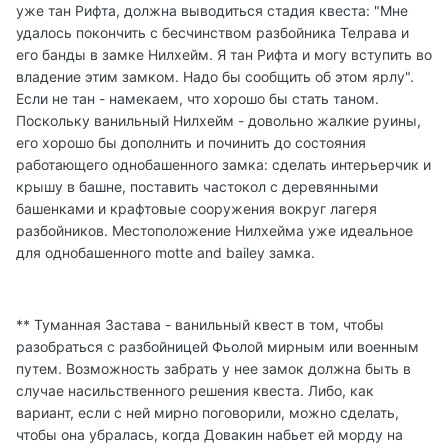
уже тан Рифта, должна выводиться стадия квеста: "Мне
удалось покончить с бесчинством разбойника Телрава и
его банды в замке Нилхейм. Я тан Рифта и могу вступить во
владение этим замком. Надо бы сообщить об этом ярлу".
Если не тан - намекаем, что хорошо бы стать таном.
Поскольку ванильный Нилхейм - довольно жалкие руины,
его хорошо бы дополнить и починить до состояния
работающего однобашенного замка: сделать интерьерчик и
крышу в башне, поставить частокол с деревянными
башенками и крафтовые сооружения вокруг лагеря
разбойников. Местоположение Нилхейма уже идеальное
для однобашенного motte and bailey замка.
** Туманная Застава - ванильный квест в том, чтобы
разобраться с разбойницей Фьолой мирным или военным
путем. Возможность забрать у нее замок должна быть в
случае насильственного решения квеста. Либо, как
вариант, если с ней мирно поговорили, можно сделать,
чтобы она убралась, когда Довакин набьет ей морду на