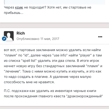
Через
крик
не подходит? Хотя нет, им стартовые не
прибьешь...
Rich
Опубликовано
11 мая, 2017
вот вот, стартовые заклинания можно удалить если найти
"пламя" по "id", далее через "use info" найти "player" а там
из списка "spell list" удалить эти два спела. В итоге игрок
начнет новую игру без стандартных заклинаний "пламя" и
"лечение". Тома с ними можно купить и изучить, и это как
то надо создать в плагине. А удаление через малую
способность мне не нравится.
П.С. подскажи как удалить из инвентаря черные книги
после прохождения главного квеста "драконорожденный"