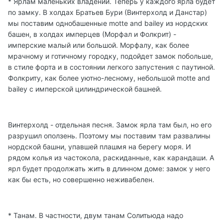
* Ярлам маленьких владений. Теперь у каждого ярла будет
по замку. В холдах Братьев Бури (Винтерхолд и Данстар)
мы поставим однобашенные motte and bailey из нордских
башен, в холдах имперцев (Морфал и Фолкрит) -
имперские малый или большой. Морфалу, как более
мрачному и готичному городку, подойдет замок побольше,
в стиле форта и в состоянии легкого запустения с паутиной.
Фолкриту, как более уютно-лесному, небольшой motte and
bailey с имперской цилиндрической башней.
Винтерхолд - отдельная песня. Замок ярла там был, но его
разрушил оползень. Поэтому мы поставим там развалины
нордской башни, упавшей плашмя на берегу моря. И
рядом колья из частокола, раскиданные, как карандаши. А
ярл будет продолжать жить в длинном доме: замок у него
как бы есть, но совершенно неживабелен.
* Танам. В частности, двум танам Солитьюда надо