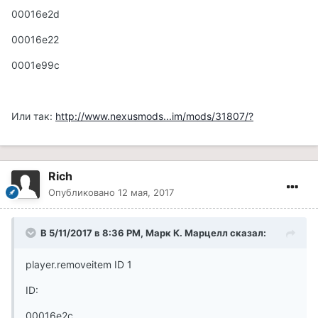
00016e2d
00016e22
0001e99c
Или так:
http://www.nexusmods...im/mods/31807/?
Rich
Опубликовано
12 мая, 2017
В 5/11/2017 в 8:36 PM, Марк К. Марцелл сказал:
player.removeitem ID 1
ID:
00016e2c