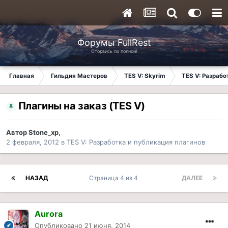
Форумы FullRest
Оторвись по полной!
Главная
Гильдия Мастеров
TES V: Skyrim
TES V: Разрабо
Плагины на заказ (TES V)
Автор
Stone_xp
,
2 февраля, 2012
в
TES V: Разработка и публикация плагинов
НАЗАД
Страница 4 из 4
ДАЛЕЕ
Aurora
Опубликовано
21 июня, 2014