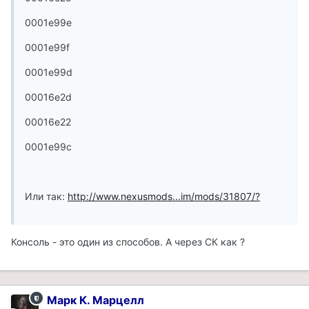
0001e99e
0001e99f
0001e99d
00016e2d
00016e22
0001e99c
Или так:
http://www.nexusmods...im/mods/31807/?
Консоль - это один из способов. А через СК как ?
Марк К. Марцелл