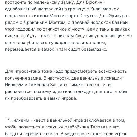
построить по маленькому замку. Для Брюлин -
однобашенный имперский на границе с Хьяльмарком,
недалеко от хижины Мико и форта Сноухок. Для Эрикура -
рядом с Драконьим Мостом, с древней нордской башней,
чтоб подходил по стилистике к мосту. Сами таны в замках
сидеть не будут, вместо них там будут их управляющие. Но
если тана убить, его хускарл становится таном,
перемещается в замок и там сидит безвылазно.
Для игрока-тана тоже надо предусмотреть возможность
получения замка. В частности, две ванильные локации -
Нилхейм и Туманная Застава - имеют квесты и не
респавнятся, поэтому идеально подходят для того, чтобы
их преобразовать в замки игрока.
** Нилхейм - квест в ванильной игре заключается в том,
чтобы попасться в ловушку разбойника Телрава и его
банды и перебить ее всю. В моде после этого, если игрок