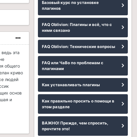
Базовый курс по установке
плагинов
FAQ Oblivion: Плагины и всё, что с
ними связано
FAQ Oblivion: Технические вопросы
 ведь эта
не
FAQ или ЧаВо по проблемам с
ля общего
плагинами
делан криво
 же людей
Как устанавливать плагины
ссик
ющих основ
ошая и
Как правильно просить о помощи в
этом разделе
ВАЖНО! Прежде, чем спросить,
прочтите это!