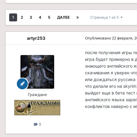
1
2
3
4
5
ДАЛЕЕ
Страница 1 из 5
artyr253
Опубликовано
22 февраля, 
после получения игры пе
игра будет примерно в д
знающего английского я
скачивания я уверен чт
или дождаться руссика 
что делали его на skyri
выйдет еще в бета тест
Граждане
английского языка заре
конфликтов наверно с и
8