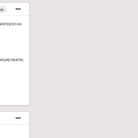
ор
 интересна
фицировали,