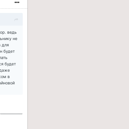
ор. ведь
льнику не
а для
н будет
лать
ся будет
 даже
ком в
айновой
,,,,,,,,,,,,,,,,,,,,