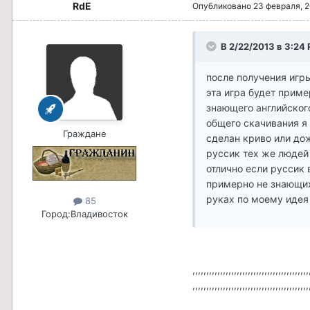
RdE
Опубликовано
23 февраля, 
В 2/22/2013 в 3:24 
после получения игры
эта игра будет приме
знающего английског
общего скачивания я 
Граждане
сделан криво или дож
руссик тех же людей 
отлично если руссик 
примерно не знающих
руках по моему идея
85
Город:
Владивосток
,,,,,,,,,,,,,,,,,,,,,,,,,,,,,,,,,,,,,,,,,,
,,,,,,,,,,,,,,,,,,,,,,,,,,,,,,,,,,,,,,,,,,