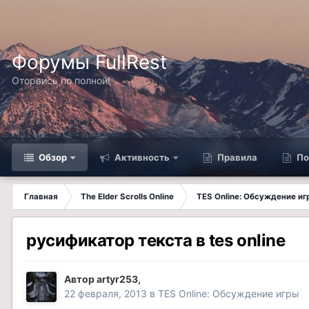
Форумы FullRest
Оторвись по полной!
Обзор
Активность
Правила
По
Главная
The Elder Scrolls Online
TES Online: Обсуждение иг
русификатор текста в tes online
Автор
artyr253
,
22 февраля, 2013
в
TES Online: Обсуждение игры