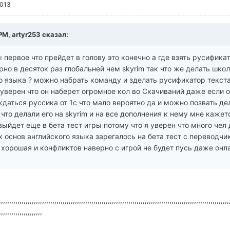
2013
PM, artyr253 сказал:
 первое что прейдет в голову это конечно а где взять русификат
рно в десяток раз глобальней чем skyrim так что же делать шко
о языка ? можно набрать команду и зделать русификатор текст
уверен что он наберет огромное кол во Скачиваний даже если о
даться руссика от 1с что мало вероятно да и можно позвать де
что делали его на skyrim и на все дополнения к нему мне кажет
выйдет еще в бета тест игры потому что я уверен что много чел
 основ английского языка зарегалось на бета тест с переводчи
 хорошая и конфликтов наверно с игрой не будет пусь даже онл
,,,,,,,,,,,,,,,,,,,,,,,,,,,,,,,,,,,,,,,,,,,,,,,,,,,,,,,,,,,,,,,,,,,,,,,,,,,,,,,,,,,,,,,,,,,,,,,,,,,,,,,,,,,,,,,,
,,,,,,,,,,,,,,,,,,,,,