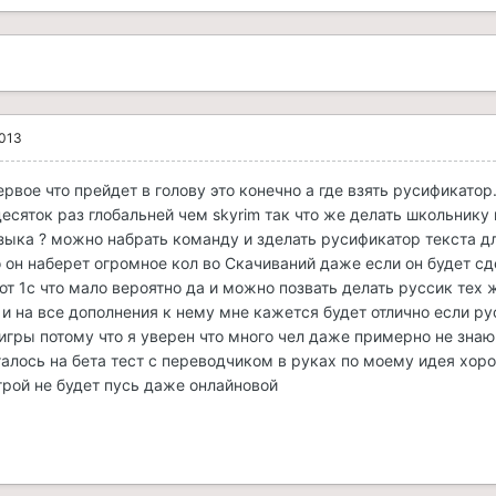
2013
рвое что прейдет в голову это конечно а где взять русификатор.
есяток раз глобальней чем skyrim так что же делать школьнику 
зыка ? можно набрать команду и зделать русификатор текста д
о он наберет огромное кол во Скачиваний даже если он будет с
от 1с что мало вероятно да и можно позвать делать руссик тех
m и на все дополнения к нему мне кажется будет отлично если ру
 игры потому что я уверен что много чел даже примерно не зна
галось на бета тест с переводчиком в руках по моему идея хор
грой не будет пусь даже онлайновой