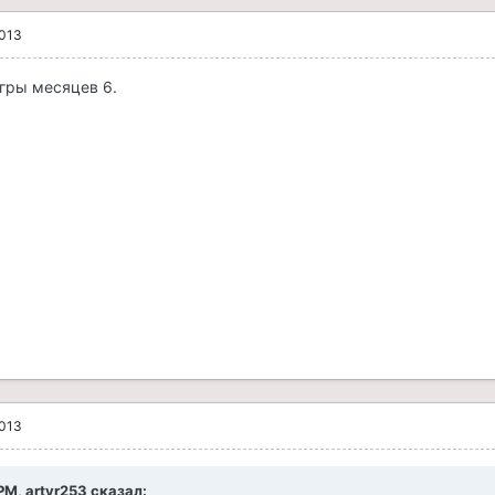
2013
игры месяцев 6.
2013
PM, artyr253 сказал: