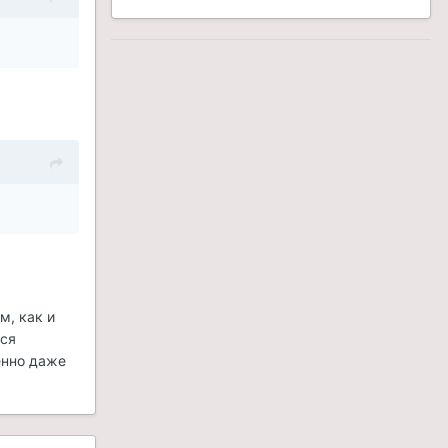
м, как и
ься
енно даже