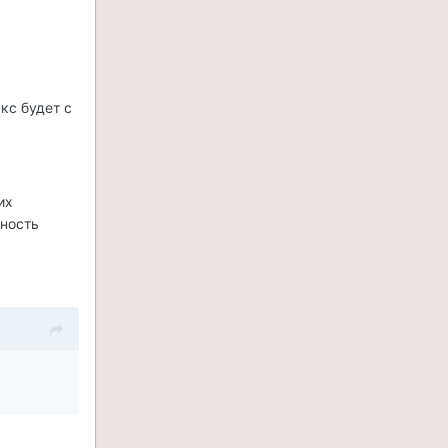
кс будет с
их
ность