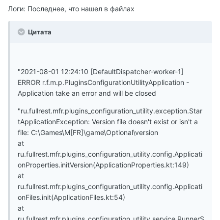
Логи: Последнее, что нашел в файлах
Цитата
"2021-08-01 12:24:10 [DefaultDispatcher-worker-1]
ERROR r.f.m.p.PluginsConfigurationUtilityApplication -
Application take an error and will be closed
"ru.fullrest.mfr.plugins_configuration_utility.exception.Star
tApplicationException: Version file doesn't exist or isn't a
file: C:\Games\M[FR]\game\Optional\version
at
ru.fullrest.mfr.plugins_configuration_utility.config.Applicati
onProperties.initVersion(ApplicationProperties.kt:149)
at
ru.fullrest.mfr.plugins_configuration_utility.config.Applicati
onFiles.init(ApplicationFiles.kt:54)
at
ru.fullrest.mfr.plugins_configuration_utility.service.RunnerS