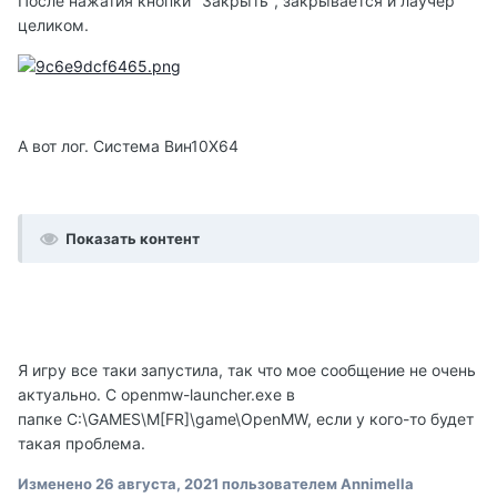
После нажатия кнопки "Закрыть", закрывается и лаучер
целиком.
А вот лог. Система Вин10Х64
Показать контент
Я игру все таки запустила, так что мое сообщение не очень
актуально. С openmw-launcher.exe в
папке C:\GAMES\M[FR]\game\OpenMW, если у кого-то будет
такая проблема.
Изменено
26 августа, 2021
пользователем Annimella