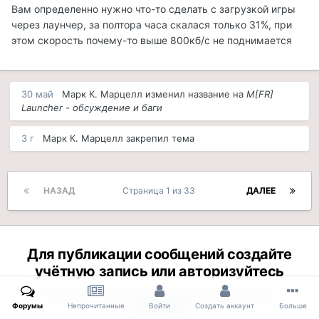
Вам определенно нужно что-то сделать с загрузкой игры
через лаунчер, за полтора часа скалася только 31%, при
этом скорость почему-то выше 800кб/с не поднимается
30 май
Марк К. Марцелл
изменил название на
M[FR]
Launcher - обсуждение и баги
3 г
Марк К. Марцелл
закрепил тема
НАЗАД
Страница 1 из 33
ДАЛЕЕ
Для публикации сообщений создайте
учётную запись или авторизуйтесь
Вы должны быть пользователем, чтобы оставить
Форумы
Непрочитанные
Войти
Создать аккаунт
Больше
комментарий