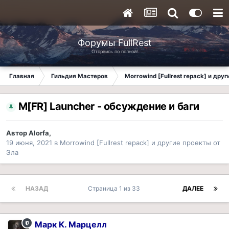
Форумы FullRest
Оторвись по полной!
Главная
Гильдия Мастеров
Morrowind [Fullrest repack] и дру
M[FR] Launcher - обсуждение и баги
Автор
Alorfa
,
19 июня, 2021
в
Morrowind [Fullrest repack] и другие проекты от
Эла
НАЗАД
Страница 1 из 33
ДАЛЕЕ
Марк К. Марцелл