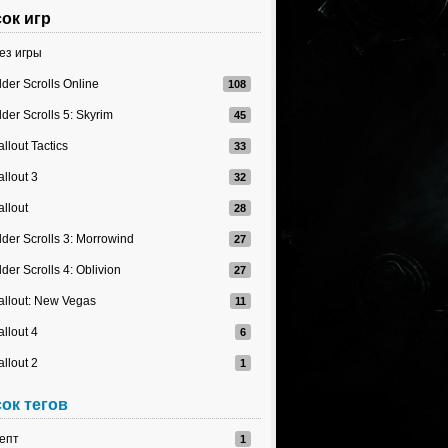
ок игр
ез игры
lder Scrolls Online
lder Scrolls 5: Skyrim
allout Tactics
allout 3
allout
lder Scrolls 3: Morrowind
lder Scrolls 4: Oblivion
allout: New Vegas
allout 4
allout 2
ок тегов
епт