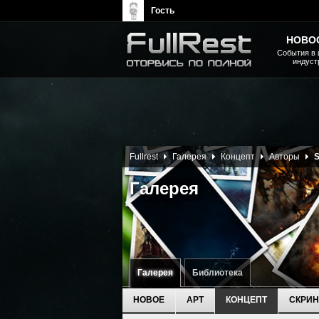
Гость
НОВО
События в 
индуст
The Elder Scrolls, Fallout,
Bethesda Softworks - статьи,
новости, дополнения
Fullrest
Галерея
Концепт
Авторы
S
Галерея
Галерея
Библиотека
НОВОЕ
АРТ
КОНЦЕПТ
СКРИ