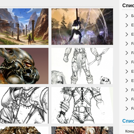
Спис
Б
E
E
F
F
F
E
E
F
F
F
Спис
Конц