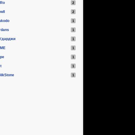
iRo
wll
akodo
rdans
и'дарджи
oME
оре
t
likStone