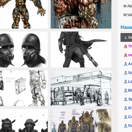
М Ай
М"Ай
Наш
Sa
Th
n
An
Sc
Lo
Bl
Э
I
Cr
П