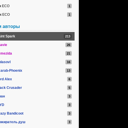
к ЕСО
к ЕСО
и авторы
int Spark
avie
emezida
lasovl
arab-Phoenix
rd Alex
ack Crusader
ран
SYD
azy Bandicoot
ожиратель душ