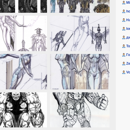
M
ho
H
lo
д
T
Г
Ze
Vo