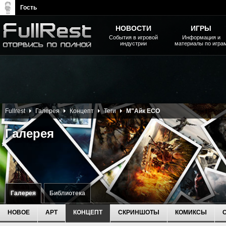
Гость
НОВОСТИ
ИГРЫ
События в игровой
Информация и
индустрии
материалы по игра
The Elder Scrolls, Fallout,
Bethesda Softworks - статьи,
новости, дополнения
Fullrest
Галерея
Концепт
Теги
М"Айк ЕСО
Галерея
Галерея
Библиотека
НОВОЕ
АРТ
КОНЦЕПТ
СКРИНШОТЫ
КОМИКСЫ