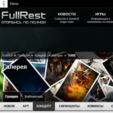
Гость
НОВОСТИ
ИГРЫ
События в игровой
Информация и
индустрии
материалы по игра
The Elder Scrolls, Fallout,
Bethesda Softworks - статьи,
новости, дополнения
Fullrest
Галерея
Концепт
Авторы
ToME
Галерея
Галерея
Библиотека
НОВОЕ
АРТ
КОНЦЕПТ
СКРИНШОТЫ
КОМИКСЫ