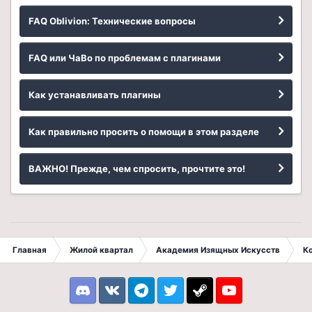
FAQ Oblivion: Технические вопросы
FAQ или ЧаВо по проблемам с плагинами
Как устанавливать плагины
Как правильно просить о помощи в этом разделе
ВАЖНО! Прежде, чем спросить, прочтите это!
Главная
Жилой квартал
Академия Изящных Искусств
К
Discord
VK
Telegram
Twitter
Steam
Youtube