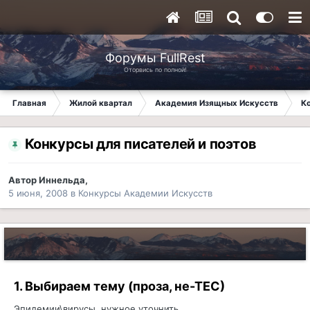
Форумы FullRest
Оторвись по полной!
Главная
Жилой квартал
Академия Изящных Искусств
К
Конкурсы для писателей и поэтов
Автор
Иннельда
,
5 июня, 2008
в
Конкурсы Академии Искусств
1. Выбираем тему (проза, не-ТЕС)
Эпидемии\вирусы, нужное уточнить