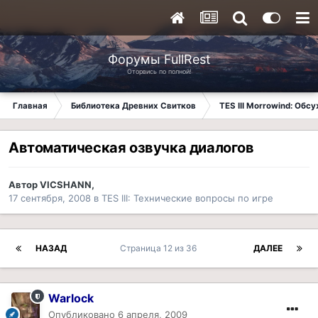
Форумы FullRest
Оторвись по полной!
Главная
Библиотека Древних Свитков
TES III Morrowind: Обс
Автоматическая озвучка диалогов
Автор
VICSHANN
,
17 сентября, 2008
в
TES III: Технические вопросы по игре
НАЗАД
Страница 12 из 36
ДАЛЕЕ
Warlock
Опубликовано
6 апреля, 2009