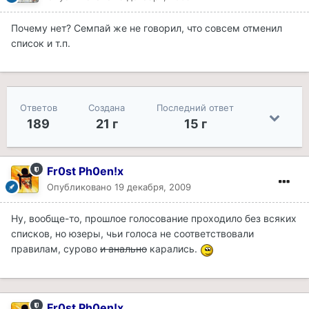
Почему нет? Семпай же не говорил, что совсем отменил
список и т.п.
Ответов
Создана
Последний ответ
189
21 г
15 г
Fr0st Ph0en!x
Опубликовано
19 декабря, 2009
Ну, вообще-то, прошлое голосование проходило без всяких
списков, но юзеры, чьи голоса не соответствовали
правилам, сурово
и анально
карались.
Fr0st Ph0en!x