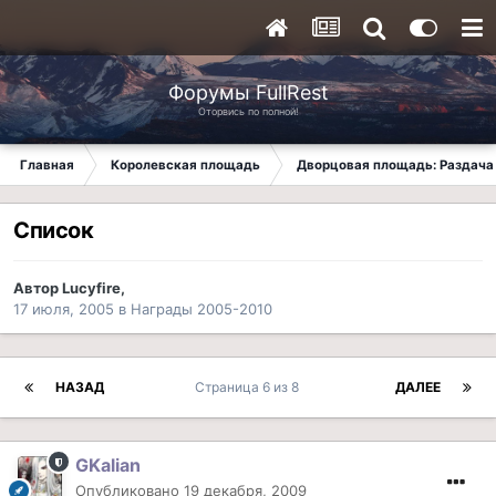
Форумы FullRest
Оторвись по полной!
Главная
Королевская площадь
Дворцовая площадь: Раздача 
Список
Автор
Lucyfire
,
17 июля, 2005
в
Награды 2005-2010
НАЗАД
Страница 6 из 8
ДАЛЕЕ
GKalian
Опубликовано
19 декабря, 2009