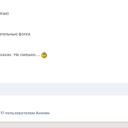
итая)
ательные фотки.
ахахах. Не смешно....
017
пользователем Анэлин