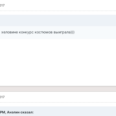
017
 На хеловине конкурс костюмов выиграла)))
017
5 PM, Анэлин сказал: