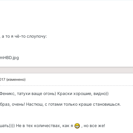
, а то я чё-то слоупочу:
83mHBD.jpg
017
(изменено)
Феникс, татухи ваще огонь) Краски хорошие, видно))
браз, очень! Настюш, с готами только краше становишься.
ать)))) Не в тех количествах, как я
, но все же!