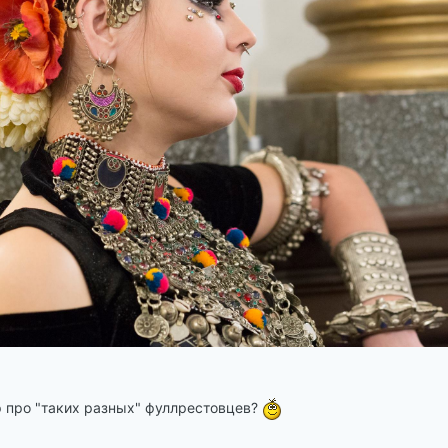
 про "таких разных" фуллрестовцев?