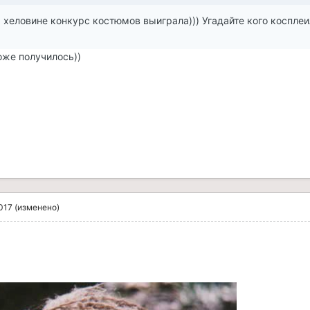
 На хеловине конкурс костюмов выиграла))) Угадайте кого косплеи
оже получилось))
017
(изменено)