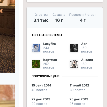
Ответов
Создана
Последний ответ
3.1 тыс
16 г
4 г
ТОП АВТОРОВ ТЕМЫ
Lucyfire
Арг
243
150
постов
постов
Картман
Анэлин
257
180
постов
постов
ПОПУЛЯРНЫЕ ДНИ
15 сент 2014
11 нояб 2012
40 постов
30 постов
27 дек 2013
25 дек 2013
29 постов
26 постов