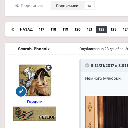
Поделиться
Подписчики
13
НАЗАД
117
118
119
120
121
122
123
12
Scarab-Phoenix
Опубликовано
23 декабря, 2
В 12/21/2017 в 8:5
Немного Мянорки:
Герцоги