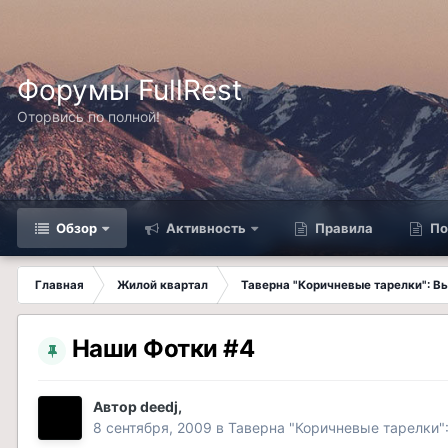
Форумы FullRest
Оторвись по полной!
Обзор
Активность
Правила
По
Главная
Жилой квартал
Таверна "Коричневые тарелки": 
Наши Фотки #4
Автор
deedj
,
8 сентября, 2009
в
Таверна "Коричневые тарелки"