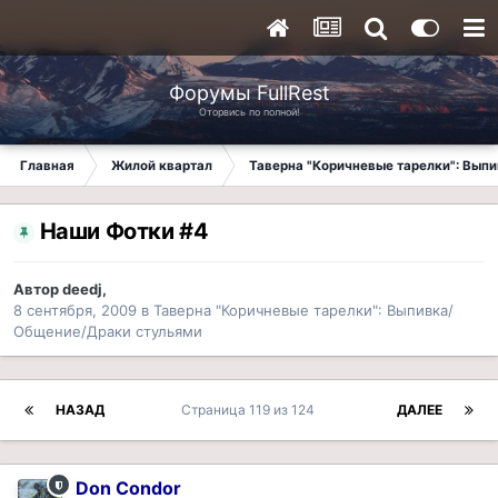
Форумы FullRest
Оторвись по полной!
Главная
Жилой квартал
Таверна "Коричневые тарелки": Вып
Наши Фотки #4
Автор
deedj
,
8 сентября, 2009
в
Таверна "Коричневые тарелки": Выпивка/
Общение/Драки стульями
НАЗАД
Страница 119 из 124
ДАЛЕЕ
Don Condor