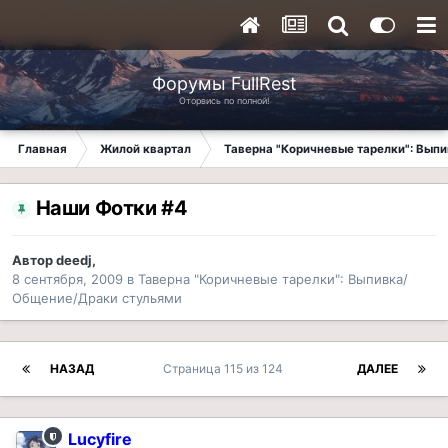
Форумы FullRest
Оторвись по полной!
Главная
Жилой квартал
Таверна "Коричневые тарелки": Вып
Наши Фотки #4
Автор
deedj
,
8 сентября, 2009
в
Таверна "Коричневые тарелки": Выпивка/
Общение/Драки стульями
НАЗАД
Страница 115 из 124
ДАЛЕЕ
Lucyfire