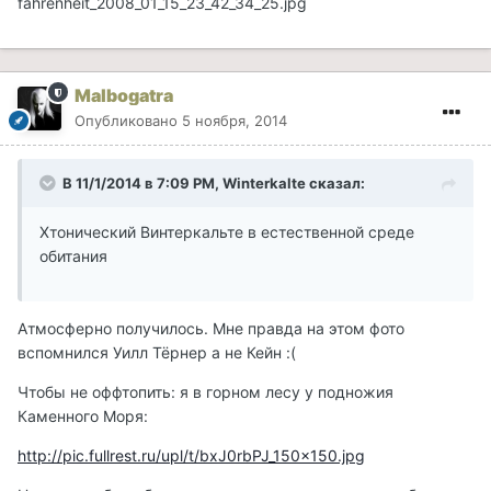
fahrenheit_2008_01_15_23_42_34_25.jpg
Malbogatra
Опубликовано
5 ноября, 2014
В 11/1/2014 в 7:09 PM, Winterkalte сказал:
Хтонический Винтеркальте в естественной среде
обитания
Атмосферно получилось. Мне правда на этом фото
вспомнился Уилл Тёрнер а не Кейн :(
Чтобы не оффтопить: я в горном лесу у подножия
Каменного Моря:
http://pic.fullrest.ru/upl/t/bxJ0rbPJ_150x150.jpg