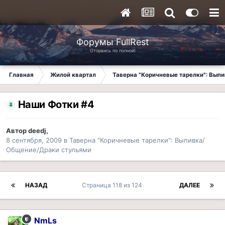
Форумы FullRest
Оторвись по полной!
Главная
Жилой квартал
Таверна "Коричневые тарелки": Вып
Наши Фотки #4
Автор
deedj
,
8 сентября, 2009
в
Таверна "Коричневые тарелки": Выпивка/
Общение/Драки стульями
НАЗАД
Страница 118 из 124
ДАЛЕЕ
NmLs