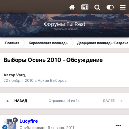
Форумы FullRest
Оторвись по полной!
Главная
Королевская площадь
Дворцовая площадь: Раздача 
Выборы Осень 2010 - Обсуждение
Автор
Varg
,
22 ноября, 2010
в
Архив Выборов
НАЗАД
Страница 14 из 14
ДАЛЕЕ
Lucyfire
Опубликовано
9 января, 2011