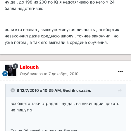
ну да , до 198 из 200 по IQ я недотягиваю до него :( 24
балла недотягиваю
если кто незнал , вышеупомянутая личность , альбертик ,
незакончил даже среднюю школу , точнее закончил , но
уже потом , а так его выгнали в средине обучения.
Lelouch
Опубликовано
7 декабря, 2010
В 12/7/2010 в 10:35 AM, Godrik сказал:
вообщето таки страдал , ну да , на википедии про это
не пишут :(
Ты не Эйнштейн, и ним не будешь.