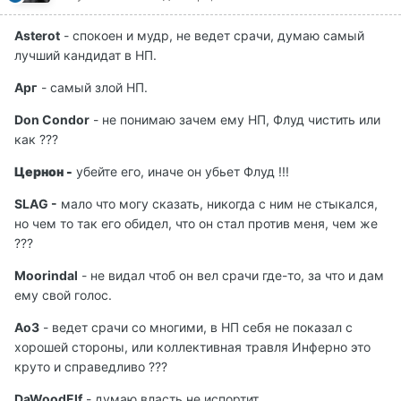
Asterot
- спокоен и мудр, не ведет срачи, думаю самый
лучший кандидат в НП.
Ар
г
- самый злой НП.
Don Condor
- не понимаю зачем ему НП, Флуд чистить или
как ???
Цернон -
убейте его, иначе он убьет Флуд !!!
SLAG -
мало что могу сказать, никогда с ним не стыкался,
но чем то так его обидел, что он стал против меня, чем же
???
Moorindal
- не видал чтоб он вел срачи где-то, за что и дам
ему свой голос.
AоЗ
- ведет срачи со многими, в НП себя не показал с
хорошей стороны, или коллективная травля Инферно это
круто и справедливо ???
DaWoodElf
- думаю власть не испортит.