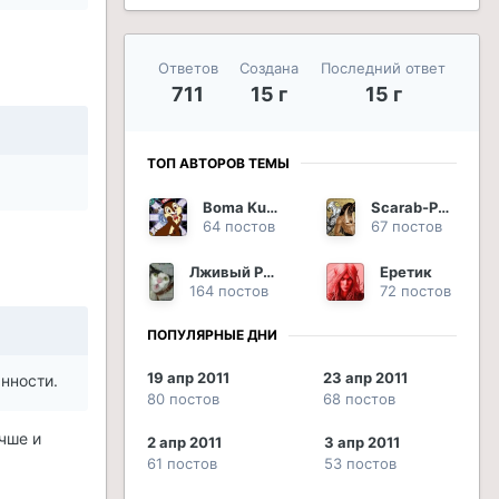
Ответов
Создана
Последний ответ
711
15 г
15 г
ТОП АВТОРОВ ТЕМЫ
Boma Kuro
Scarab-Phoenix
64 постов
67 постов
Лживый Раб Отаку
Еретик
164 постов
72 постов
ПОПУЛЯРНЫЕ ДНИ
19 апр 2011
23 апр 2011
нности.
80 постов
68 постов
чше и
2 апр 2011
3 апр 2011
61 постов
53 постов