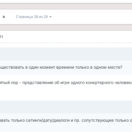
Страница 28 из 29
11
уществовать в один момент времени только в одном месте?
зятый лор - представление об игре одного конкртерного человек
вать только сетинги/дату/диалоги и пр. сопутствующее только 