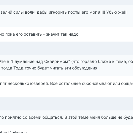
зелий силы воли, дабы игнорить посты его мог я!!!! Убью же!!!
о пока его оставить - значит так надо.
те в "Глумление над Скайримом" (что гораздо ближе к теме, об
, тогда Тодд точно будет читать эти обсуждения.
пят несколько юзверей. Все остальные обосновывают или обща
о приятно со всеми общаться. В этой теме меня больше не буде
яйся Инферне.