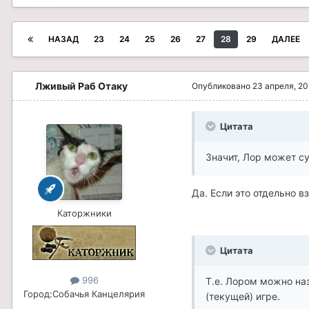
НАЗАД
23
24
25
26
27
28
29
ДАЛЕЕ
Лживый Раб Отаку
Опубликовано
23 апреля, 20
Цитата
Значит, Лор может с
Да. Если это отдельно в
Каторжники
Цитата
996
Т.е. Лором можно наз
Город:
Собачья Канцелярия
(текущей) игре.