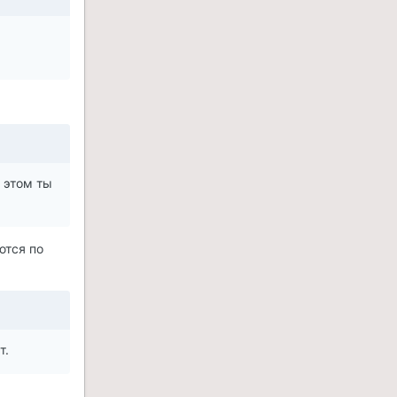
 этом ты
ются по
т.