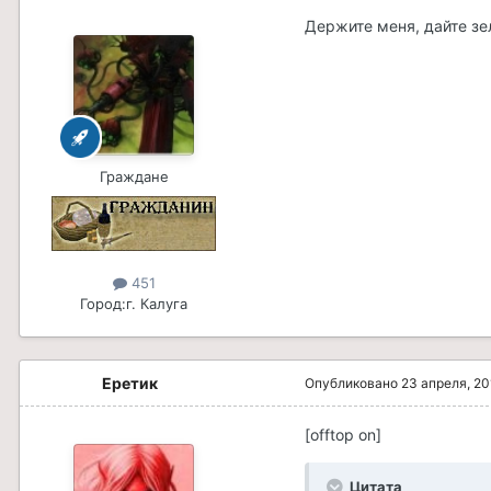
Держите меня, дайте зел
Граждане
451
Город:
г. Калуга
Еретик
Опубликовано
23 апреля, 20
[offtop on]
Цитата