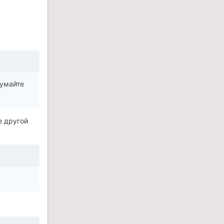
думайте
е другой