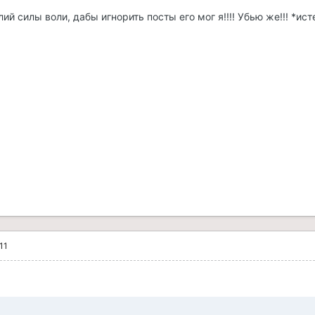
ий силы воли, дабы игнорить посты его мог я!!!! Убью же!!! *ис
11