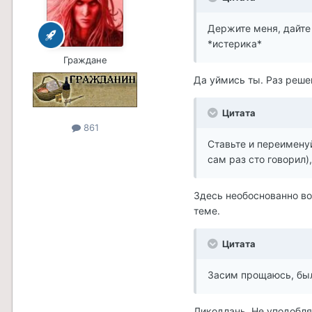
Держите меня, дайте 
*истерика*
Граждане
Да уймись ты. Раз решен
Цитата
861
Ставьте и переименуй
сам раз сто говорил)
Здесь необоснованно во
теме.
Цитата
Засим прощаюсь, был
Ликодлань. Не уподобл