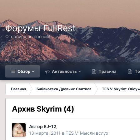
Форумы FullRest
Оторвись по полной!
Обзор
Активность
Правила
По
Главная
Библиотека Древних Свитков
TES V Skyrim: Обсу
Архив Skyrim (4)
Автор
EJ-12
,
13 марта, 2011
в
TES V: Мысли вслух