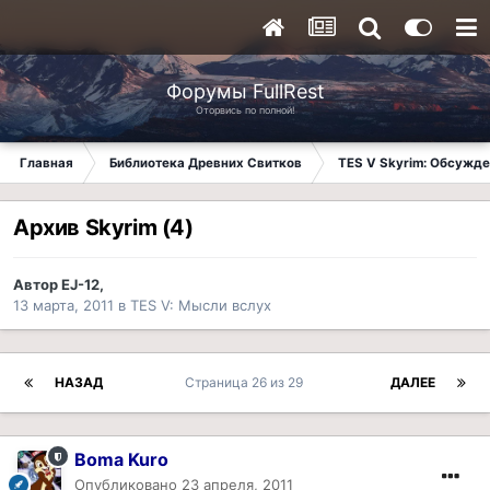
Форумы FullRest
Оторвись по полной!
Главная
Библиотека Древних Свитков
TES V Skyrim: Обсужде
Архив Skyrim (4)
Автор
EJ-12
,
13 марта, 2011
в
TES V: Мысли вслух
НАЗАД
Страница 26 из 29
ДАЛЕЕ
Boma Kuro
Опубликовано
23 апреля, 2011