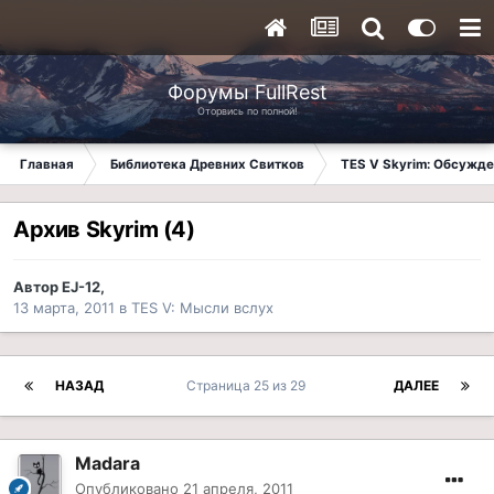
Форумы FullRest
Оторвись по полной!
Главная
Библиотека Древних Свитков
TES V Skyrim: Обсужде
Архив Skyrim (4)
Автор
EJ-12
,
13 марта, 2011
в
TES V: Мысли вслух
НАЗАД
Страница 25 из 29
ДАЛЕЕ
Madara
Опубликовано
21 апреля, 2011