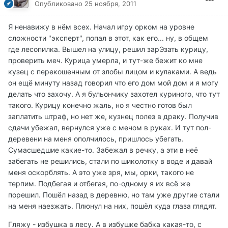
Опубликовано
25 ноября, 2011
Я ненавижу в нём всех. Начал игру орком на уровне
сложности "эксперт", попал в этот, как его... ну, в общем
где лесопилка. Вышел на улицу, решил зарЭзать курицу,
проверить меч. Курица умерла, и тут-же бежит ко мне
кузец с перекошенным от злобы лицом и кулаками. А ведь
он ещё минуту назад говорил что его дом мой дом и я могу
делать что захочу. А я бульончику захотел куриного, что тут
такого. Курицу конечно жаль, но я честно готов был
заплатить штраф, но нет же, кузнец полез в драку. Получив
сдачи убежал, вернулся уже с мечом в руках. И тут пол-
деревени на меня ополчилось, пришлось убегать.
Сумасшедшие какие-то. Забежал в речку, а эти в неё
забегать не решились, стали по шиколотку в воде и давай
меня оскорблять. А это уже зря, мы, орки, такого не
терпим. Подбегая и отбегая, по-одному я их всё же
порешил. Пошёл назад в деревню, но там уже другие стали
на меня наезжать. Плюнул на них, пошёл куда глаза глядят.
Гляжу - избушка в лесу. А в избушке бабка какая-то, с