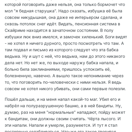
которой поговорить даже нельзя, она только бормочет что
мол "я бедная старушка". Надо сказать, избушка её была
совсем никудышная, она даже не интерьером сделана, и
сквозь потолок снег идёт. Видать, пенсионная система в
Скайриме находится в зачаточном состоянии. В полу
избушки люк вниз имелся, и замочек хиленький. Боги видят
- не хотел я ничего дурного, просто посмотреть что там. А
там подвал и письмо из которого следует что эта бабка
ведьма. Ну и шут с ней, что ведьма, нам до этого никакого
дела нет. Но нет же, по выходе наружу бабка напала, и
больно била заклинаниями, пришлось успокоить её,
болезненную, навечно. А вышло такое непонимание через
то, что поговорить по-человечески с ними нельзя. Я ведь
совсем не хотел никого убивать, они сами первые полезли.
Пошёл дальше, и на меня напал какой-то маг. Убил его и
набрёл на полуразрушенную башню, а в ней бандиты. Ну,
думаю, раз на меня "нормальные" нападают, пойду может
к бандитам, они должны своим считать. Чёрта лысого. И
эти напали. Напали и умерли, разумеется. И тут я стал
постепенно озлабливаться. Что-же это такое творится,