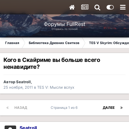
Форумы FullRest
Оторвись по полной!
Главная
Библиотека Древних Свитков
TES V Skyrim: Обсужде
Кого в Скайриме вы больше всего
ненавидите?
Автор
Seatroll
,
25 ноября, 2011
в
TES V: Мысли вслух
НАЗАД
Страница 1 из 6
ДАЛЕЕ
Seatroll