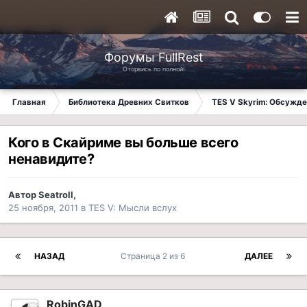
Форумы FullRest
Оторвись по полной!
Главная
Библиотека Древних Свитков
TES V Skyrim: Обсужде
Кого в Скайриме вы больше всего
ненавидите?
Автор
Seatroll
,
25 ноября, 2011
в
TES V: Мысли вслух
НАЗАД
Страница 2 из 6
ДАЛЕЕ
RobinGAD