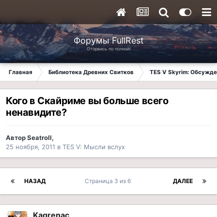
Форумы FullRest
Оторвись по полной!
Главная
Библиотека Древних Свитков
TES V Skyrim: Обсужде
Кого в Скайриме вы больше всего
ненавидите?
Автор
Seatroll
,
25 ноября, 2011
в
TES V: Мысли вслух
НАЗАД
Страница 3 из 6
ДАЛЕЕ
Kagrenac