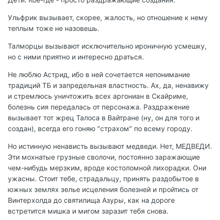
Ульфрик вызывает, скорее, жалость, но отношение к нему
теплым тоже не назовешь.
Талморцы вызывают исключительно ироничную усмешку,
но с ними приятно и интересно драться.
Не люблю Астрид, ибо в ней сочетается непонимание
традиций ТБ и запредельная властность. Ах, да, ненавижу
и стремлюсь уничтожить всех аргониан в Скайриме,
болезнь сия передалась от персонажа. Раздражение
вызывает тот жрец Талоса в Вайтране (ну, он для того и
создан), всегда его гоняю "страхом" по всему городу.
Но истинную ненависть вызывают медведи. Нет, МЕДВЕДИ.
Эти мохнатые грузные сволочи, постоянно заражающие
чем-нибудь мерзким, вроде костоломной лихорадки. Они
ужасны. Стоит тебе, страдальцу, принять раздобытое в
южных землях зелье исцеления болезней и пройтись от
Винтерхолда до святилища Азуры, как на дороге
встретится мишка и мигом заразит тебя снова.