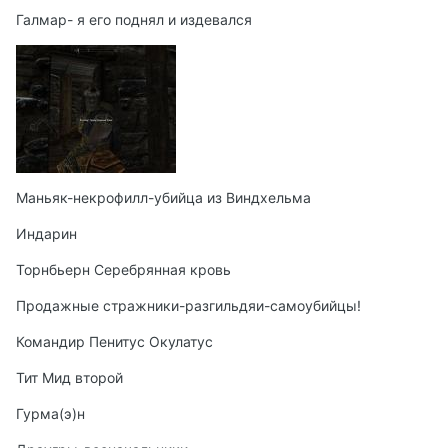
Галмар- я его поднял и издевался
Маньяк-некрофилл-убийца из Виндхельма
Индарин
Торнбьерн Серебрянная кровь
Продажные стражники-разгильдяи-самоубийцы!
Командир Пенитус Окулатус
Тит Мид второй
Гурма(э)н