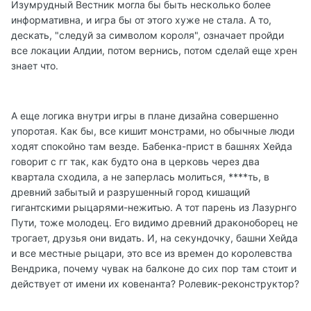
Изумрудный Вестник могла бы быть несколько более
информативна, и игра бы от этого хуже не стала. А то,
дескать, "следуй за символом короля", означает пройди
все локации Алдии, потом вернись, потом сделай еще хрен
знает что.
А еще логика внутри игры в плане дизайна совершенно
упоротая. Как бы, все кишит монстрами, но обычные люди
ходят спокойно там везде. Бабенка-прист в башнях Хейда
говорит с гг так, как будто она в церковь через два
квартала сходила, а не заперлась молиться, ****ть, в
древний забытый и разрушенный город кишащий
гигантскими рыцарями-нежитью. А тот парень из Лазурнго
Пути, тоже молодец. Его видимо древний драконоборец не
трогает, друзья они видать. И, на секундочку, башни Хейда
и все местные рыцари, это все из времен до королевства
Вендрика, почему чувак на балконе до сих пор там стоит и
действует от имени их ковенанта? Ролевик-реконструктор?