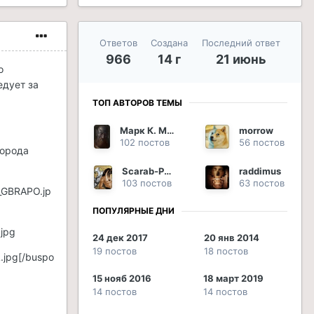
Ответов
Создана
Последний ответ
966
14 г
21 июнь
о
едует за
ТОП АВТОРОВ ТЕМЫ
Марк К. Марцелл
morrow
102 постов
56 постов
Города
Scarab-Phoenix
raddimus
103 постов
63 постов
_GBRAPO.jp
ПОПУЛЯРНЫЕ ДНИ
jpg
24 дек 2017
20 янв 2014
19 постов
18 постов
.jpg
[/buspo
15 нояб 2016
18 март 2019
14 постов
14 постов