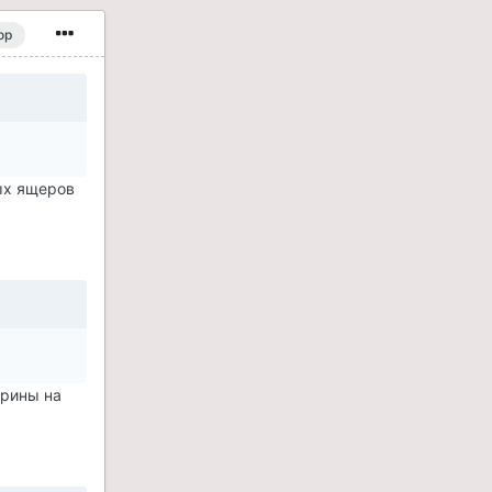
ор
ых ящеров
крины на