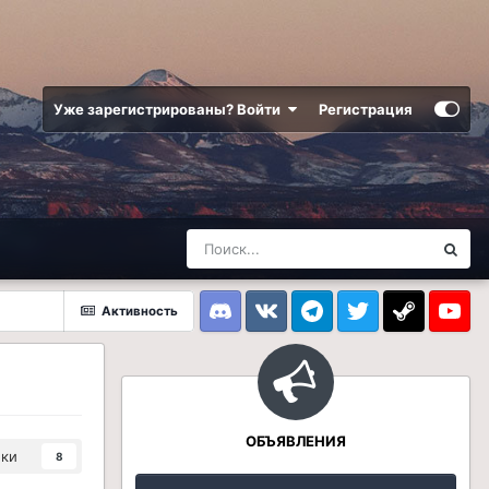
Уже зарегистрированы? Войти
Регистрация
Активность
Discord
VK
Telegram
Twitter
Steam
Youtub
ОБЪЯВЛЕНИЯ
ики
8