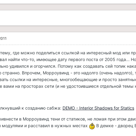
2011
 тему, где можно поделиться ссылкой на интересный мод или пр
л найти что-то, имеющее дату первого поста от 2005 года... Н
льно удивился и огорчился. Потому как создавать сей топик нак
странно. Впрочем, Морроувинд - это надолго (очень надолго), 
вать ссылки на интересные, многообещающие и просто занятны
е вами на просторах сети (и не удостоившиеся отдельной темы 
лкнувший к созданию сабжа:
DEMO - Interior Shadows for Statics
ивнести в Морроувинд тени от статиков, не ломая при этом дви
и модулями и расставил в нужных местах
В демке - дворец 