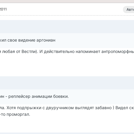
2011
Авт
жил свое видение аргониан
и любая от Вестли). И действительно напоминает антропоморфн
ин - реплейсер анимации боевки.
ла. Хотя подпрыжки с двуручником выглядят забавно ) Видел с
-то проморгал.