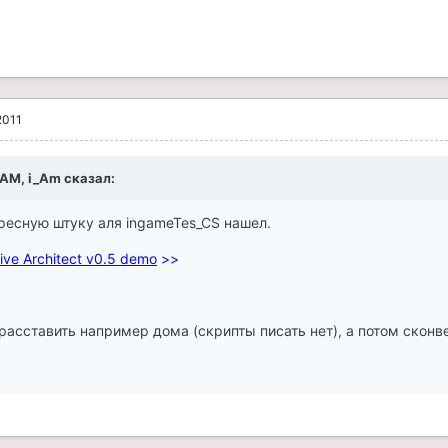
2011
 AM, i_Am сказал:
ресную штуку аля ingameTes_CS нашел.
ve Architect v0.5 demo
>>
асставить например дома (скрипты писать нет), а потом сконве