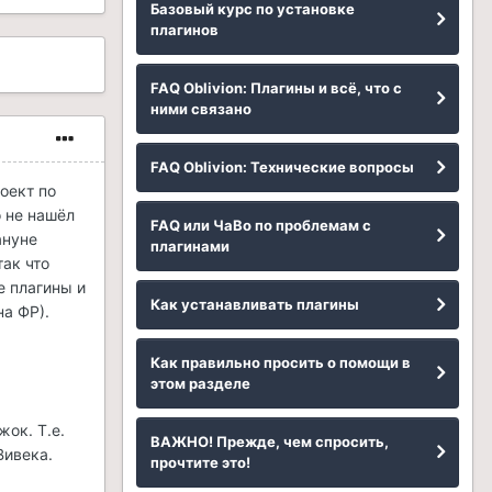
Базовый курс по установке
плагинов
FAQ Oblivion: Плагины и всё, что с
ними связано
FAQ Oblivion: Технические вопросы
оект по
о не нашёл
FAQ или ЧаВо по проблемам с
ануне
плагинами
так что
е плагины и
Как устанавливать плагины
на ФР).
Как правильно просить о помощи в
этом разделе
жок. Т.е.
ВАЖНО! Прежде, чем спросить,
Вивека.
прочтите это!