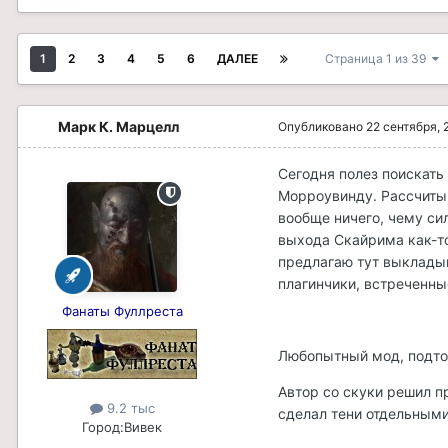
1
2
3
4
5
6
ДАЛЕЕ
Страница 1 из 39
Марк К. Марцелл
Опубликовано
22 сентября, 
Сегодня полез поискать
Морроувинду. Рассчитыва
вообще ничего, чему си
выхода Скайрима как-то 
предлагаю тут выклады
плагинчики, встреченны
Фанаты Фуллреста
Любопытный мод, подто
Автор со скуки решил пр
9.2 тыс
сделал тени отдельным
Город:
Вивек