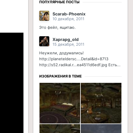
ПОПУЛЯРНЫЕ ПОСТЫ
Scarab-Phoenix
10 декабря, 2011
Это фейл, ящитаю.
Xaprapg_old
15 декабря, 2011
Неужели, додумались!
http://planeteldersc....Detail&id=8713
http://s52.radikal.r...ea4511d6edf.jpg Есть...
ИЗОБРАЖЕНИЯ В ТЕМЕ