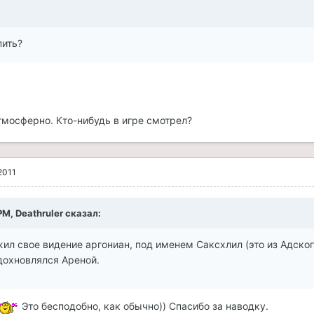
пить?
тмосферно. Кто-нибудь в игре смотрел?
2011
PM, Deathruler сказал:
ил свое видение аргониан, под именем Саксхлил (это из Адско
вдохновлялся Ареной.
Это бесподобно, как обычно)) Спасибо за наводку.