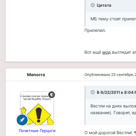
Цитата
МБ тему стоит приле
Прилепил.
Вот ещё
мод
выглядит а
Menorra
Опубликовано
23 сентября, 
В 9/22/2011 в 8:04 
Вестли на днях вылож
название). Говорит, 
Почетные Герцоги
О мой дорогой Вестли!