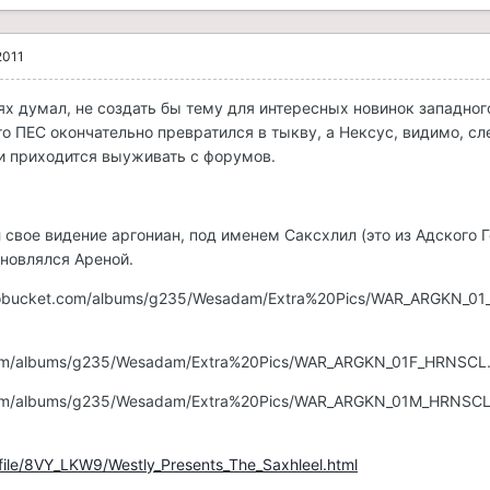
2011
нях думал, не создать бы тему для интересных новинок западног
то ПЕС окончательно превратился в тыкву, а Нексус, видимо, сл
и приходится выуживать с форумов.
 свое видение аргониан, под именем Саксхлил (это из Адского 
хновлялся Ареной.
otobucket.com/albums/g235/Wesadam/Extra%20Pics/WAR_ARGKN_01
.com/albums/g235/Wesadam/Extra%20Pics/WAR_ARGKN_01F_HRNSCL.
.com/albums/g235/Wesadam/Extra%20Pics/WAR_ARGKN_01M_HRNSCL
file/8VY_LKW9/Westly_Presents_The_Saxhleel.html