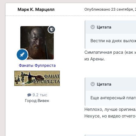
Марк К. Марцелл
Опубликовано
23 сентября, 
Цитата
Вестли на днях выло
Симпатичная раса (как 
из Арены.
Фанаты Фуллреста
Цитата
9.2 тыс
Еще антересный плаг
Город:
Вивек
Неплохо, лучше оригина
Нехусе, но видео отчего