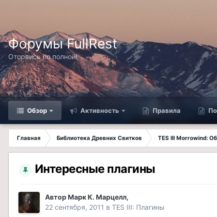
Форумы FullRest
Оторвись по полной!
Обзор
Активность
Правила
По
Главная
Библиотека Древних Свитков
TES III Morrowind: 
Интересные плагины
Автор
Марк К. Марцелл
,
22 сентября, 2011
в
TES III: Плагины