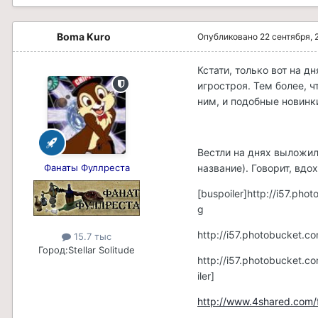
Boma Kuro
Опубликовано
22 сентября, 
Кстати, только вот на д
игростроя. Тем более, ч
ним, и подобные новинк
Вестли на днях выложил
Фанаты Фуллреста
название). Говорит, вдо
[buspoiler]
http://i57.ph
g
http://i57.photobucket
15.7 тыс
Город:
Stellar Solitude
http://i57.photobucket
iler]
http://www.4shared.com/