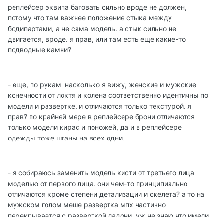
реплейсер эквипа баговать сильно вроде не должен,
потому что там важнее положение стыка между
бодипартами, а не сама модель. а стык сильно не
двигается, вроде. я прав, или там есть еще какие-то
подводные камни?
- еще, по рукам. насколько я вижу, женские и мужские
конечности от локтя и колена соответственно идентичны по
модели и развертке, и отличаются только текстурой. я
прав? по крайней мере в реплейсере брони отличаются
только модели кирас и поножей, да и в реплейсере
одежды тоже штаны на всех одни.
- я собираюсь заменить модель кисти от третьего лица
моделью от первого лица. они чем-то принципиально
отличаются кроме степени детализации и скелета? а то на
мужском голом меше развертка мпх частично
перекрывается с разверткой ладони, уж не знаю что имели