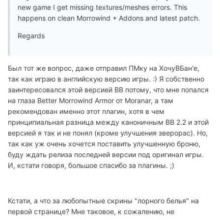
new game I get missing textures/meshes errors. This
happens on clean Morrowind + Addons and latest patch.
Regards
Был тот же вопрос, даже отправил ПМку на ХочуВБан'е,
так как играю в английскую версию игры. :) Я собственно
заинтересовался этой версией BB потому, что мне попался
на глаза Better Morrowind Armor от Moranar, а там
рекомендован именно этот плагин, хотя в чем
принципиальная разница между каноничным BB 2.2 и этой
версией я так и не понял (кроме улучшения зверорас). Но,
так как уж очень хочется поставить улучшенную броню,
буду ждать релиза последней версии под оригинал игры.
И, кстати говоря, большое спасибо за плагины. ;)
Кстати, а что за любопытные скрины "лорного белья" на
первой странице? Мне таковое, к сожалению, не