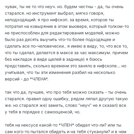
чувак, ты не то что неуч. но. будем честны - да, ты очень
старался. но инструмент выбрал, мягко говоря,
неподходящий. я про нифскоп. за время, которое ты
потратил на ковыряние в этом вьювере, который толком-то
не приспособлен для редактирования моделей, можно
было раз десять выучить что-то более подходящее и
сделать все по-человечески.. я имею в виду, то, что все то,
что ты сделал, делается в максе за час максимум. причем
без накладок в виде щелей в заднице) я боюсь
представить, сколько времени это заняло в нифскопе... но
учитывая, что ты эти изменения разбил на несколько
версий - до *ЧЛЕНА*.
так что да, лучшее, что про тебя можно сказать - ты очень
старался. правил одну ошибку, рядом ляпал другую такую
же. но старался же) заметь, слово "неуч" не я сказал) все
у тебя в порядке с самооценкой, чо.
тебя на нексусе какой-то *ЧЛЕН* обидел что-ли? или ты
сам кого-то пытался обидеть и на тебя стуканули? и в чем