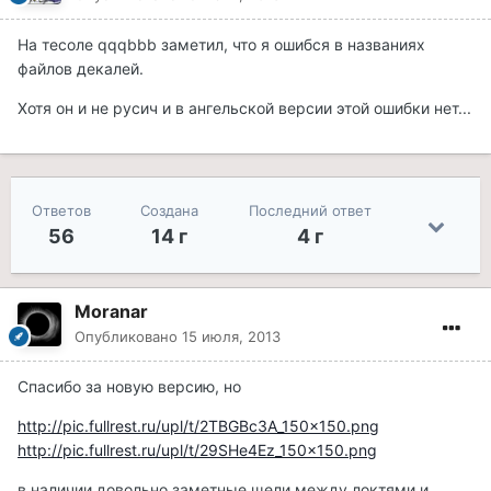
На тесоле qqqbbb заметил, что я ошибся в названиях
файлов декалей.
Хотя он и не русич и в ангельской версии этой ошибки нет...
Ответов
Создана
Последний ответ
56
14 г
4 г
Moranar
Опубликовано
15 июля, 2013
Спасибо за новую версию, но
http://pic.fullrest.ru/upl/t/2TBGBc3A_150x150.png
http://pic.fullrest.ru/upl/t/29SHe4Ez_150x150.png
в наличии довольно заметные щели между локтями и