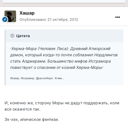
Хашар
Опубликовано
21 октября, 2012
Цитата
Херма-Мора (Человек Леса): Древний Атморский
"
демон, который когда-то почти соблазнил Нордлингов
стать Алдмерами. Большинство мифов Исграмора
повествует о спасении от козней Херма-Моры
".
Исмир, Исграмор. Драгонборн. Хгмм...
И, конечно же, сторону Моры не дадут поддержать, коли
все окажется так.
Эх-хех, ипическое фентези.