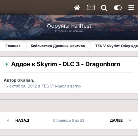
Форумы FullRest
Оторвись по полной!
Главная
Библиотека Древних Свитков
TES V Skyrim: Обсужде
Аддон к Skyrim - DLC 3 - Dragonborn
Автор
GKalian
,
16 октября, 2012
в
TES V: Мысли вслух
НАЗАД
Страница 6 из 53
ДАЛЕЕ