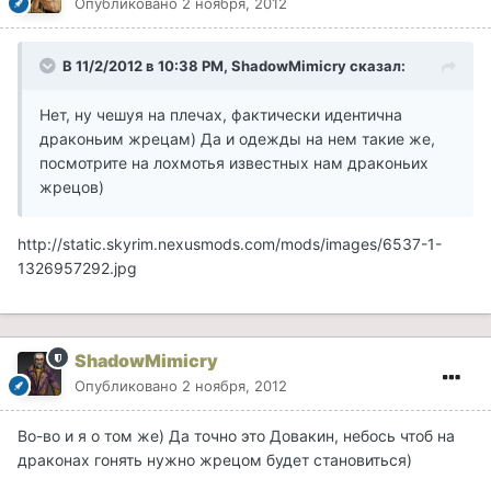
Опубликовано
2 ноября, 2012
В 11/2/2012 в 10:38 PM, ShadowMimicry сказал:
Нет, ну чешуя на плечах, фактически идентична
драконьим жрецам) Да и одежды на нем такие же,
посмотрите на лохмотья известных нам драконьих
жрецов)
http://static.skyrim.nexusmods.com/mods/images/6537-1-
1326957292.jpg
ShadowMimicry
Опубликовано
2 ноября, 2012
Во-во и я о том же) Да точно это Довакин, небось чтоб на
драконах гонять нужно жрецом будет становиться)