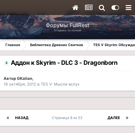
Форумы FullRest
Оторвись по полной!
Главная
Библиотека Древних Свитков
TES V Skyrim: Обсужде
Аддон к Skyrim - DLC 3 - Dragonborn
Автор
GKalian
,
16 октября, 2012
в
TES V: Мысли вслух
НАЗАД
Страница 8 из 53
ДАЛЕЕ