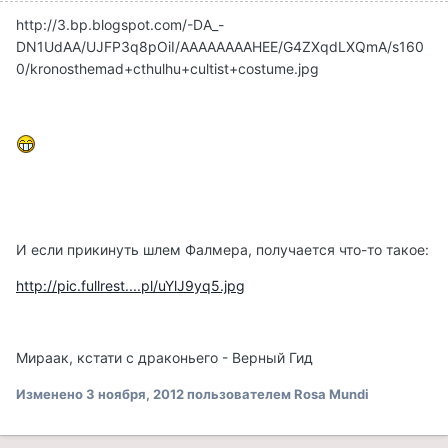
http://3.bp.blogspot.com/-DA_-
DN1UdAA/UJFP3q8pOiI/AAAAAAAAHEE/G4ZXqdLXQmA/s160
0/kronosthemad+cthulhu+cultist+costume.jpg
И если прикинуть шлем Фалмера, получается что-то такое:
http://pic.fullrest....pl/uYlJ9yq5.jpg
Мираак, кстати с драконьего - Верный Гид
Изменено
3 ноября, 2012
пользователем Rosa Mundi