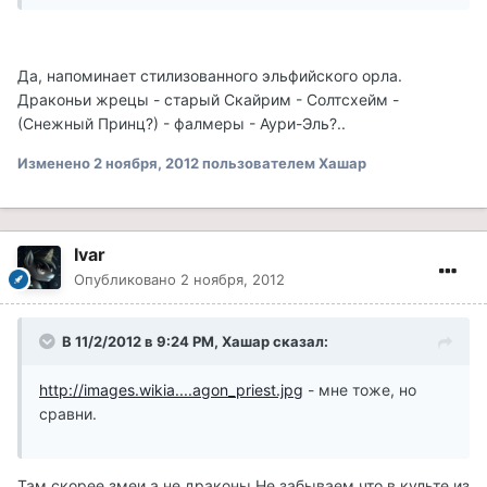
Да, напоминает стилизованного эльфийского орла.
Драконьи жрецы - старый Скайрим - Солтсхейм -
(Снежный Принц?) - фалмеры - Аури-Эль?..
Изменено
2 ноября, 2012
пользователем Хашар
Ivar
Опубликовано
2 ноября, 2012
В 11/2/2012 в 9:24 PM, Хашар сказал:
http://images.wikia....agon_priest.jpg
- мне тоже, но
сравни.
Там скорее змеи а не драконы.Не забываем что в культе из