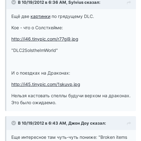
В 10/19/2012 в 6:36 AM, Sylvius сказал:
Ещё две
картинки
по грядущему DLC.
Кое - что о Солстхейме:
http://i46.tinypic.com/r77gj9.jpg
"DLC2SolstheImWorld"
И о поездках на Драконах:
http://i45.tinypic.com/1skuvp.jpg
Нельзя кастовать спеллы будучи верхом на драконах.
Это было ожидаемо.
В 10/19/2012 в 6:43 AM, Джон Доу сказал:
Еще интересное там чуть-чуть пониже: "Broken items