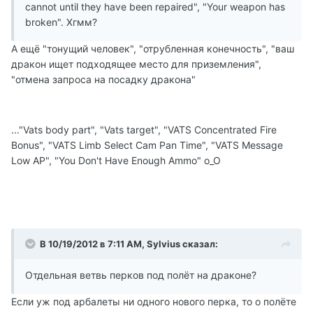
cannot until they have been repaired", "Your weapon has
broken". Хгмм?
А ещё "тонущий человек", "отрубленная конечность", "ваш
дракон ищет подходящее место для приземления",
"отмена запроса на посадку дракона"
..."Vats body part", "Vats target", "VATS Concentrated Fire
Bonus", "VATS Limb Select Cam Pan Time", "VATS Message
Low AP", "You Don't Have Enough Ammo" о_О
В 10/19/2012 в 7:11 AM, Sylvius сказал:
Отдельная ветвь перков под полёт на драконе?
Если уж под арбалеты ни одного нового перка, то о полёте