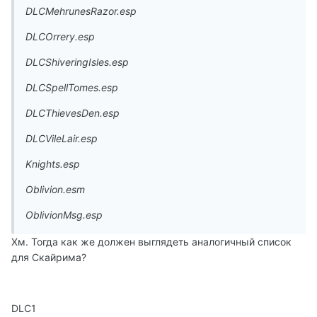
DLCMehrunesRazor.esp
DLCOrrery.esp
DLCShiveringIsles.esp
DLCSpellTomes.esp
DLCThievesDen.esp
DLCVileLair.esp
Knights.esp
Oblivion.esm
OblivionMsg.esp
Хм. Тогда как же должен выглядеть аналогичный список
для Скайрима?
DLC1