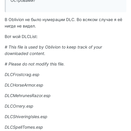
Островами?
В Oblivion не было нумерации DLC. Во всяком случае я её
нигде не видел.
Вот мой DLCList:
# This file is used by Oblivion to keep track of your
downloaded content.
# Please do not modify this file.
DLCFrostcrag.esp
DLCHorseArmor.esp
DLCMehrunesRazor.esp
DLCOrrery.esp
DLCShiveringIsles.esp
DLCSpellTomes.esp