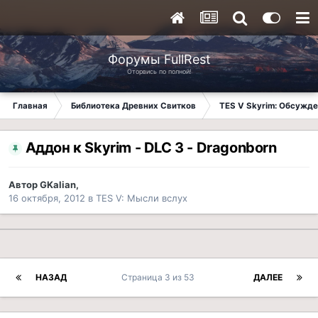
Форумы FullRest
Оторвись по полной!
Главная
Библиотека Древних Свитков
TES V Skyrim: Обсужде
Аддон к Skyrim - DLC 3 - Dragonborn
Автор
GKalian
,
16 октября, 2012
в
TES V: Мысли вслух
НАЗАД
Страница 3 из 53
ДАЛЕЕ