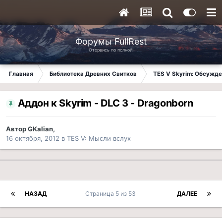
Форумы FullRest
Оторвись по полной!
Главная
Библиотека Древних Свитков
TES V Skyrim: Обсужде
Аддон к Skyrim - DLC 3 - Dragonborn
Автор
GKalian
,
16 октября, 2012
в
TES V: Мысли вслух
НАЗАД
Страница 5 из 53
ДАЛЕЕ