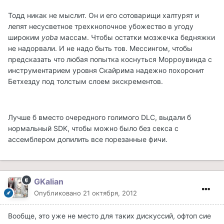
Тодд никак не мыслит. Он и его сотоварищи халтурят и
лепят несусветное трехкнопочное убожество в угоду
широким
yoba
массам. Чтобы остатки мозжечка бедняжки
не надорвали. И не надо быть тов. Мессингом, чтобы
предсказать что любая попытка коснуться Морроувинда с
инструментарием уровня Скайрима надежно похоронит
Бетхезду под толстым слоем экскрементов.
Лучше б вместо очередного голимого DLC, выдали б
нормальный SDK, чтобы можно было без секса с
ассемблером допилить все порезанные фичи.
GKalian
Опубликовано
21 октября, 2012
Вообще, это уже не место для таких дискуссий, офтоп сие