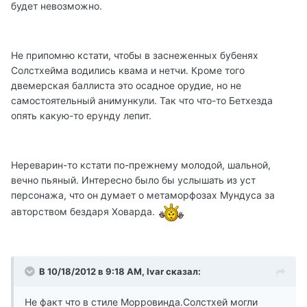
будет невозможно.
Не припомню кстати, чтобы в заснеженных бубенях
Солстхейма водились квама и нетчи. Кроме того
двемерская баллиста это осадное орудие, но не
самостоятельный анимункули. Так что что-то Бетхезда
опять какую-то ерунду лепит.
Нереварин-то кстати по-прежнему молодой, шальной,
вечно пьяный. Интересно было бы услышать из уст
персонажа, что он думает о метаморфозах Мундуса за
авторством бездаря Ховарда.
В 10/18/2012 в 9:18 AM, Ivar сказал:
Не факт что в стиле Морровинда.Солстхей могли